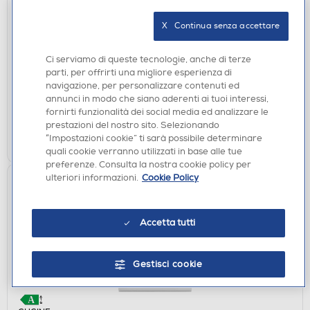
CUCINE
X   Continua senza accettare
BEKO - Cucina a gas CSG42001FW-Nero, Bianco
€ 279,00
Ci serviamo di queste tecnologie, anche di terze
parti, per offrirti una migliore esperienza di
navigazione, per personalizzare contenuti ed
disponibile
Acquisto online:
annunci in modo che siano aderenti ai tuoi interessi,
verifica
Ritiro in negozio in 30' gratuito:
fornirti funzionalità dei social media ed analizzare le
prestazioni del nostro sito. Selezionando
AGGIUNGI
“Impostazioni cookie” ti sarà possibile determinare
quali cookie verranno utilizzati in base alle tue
preferenze. Consulta la nostra cookie policy per
ulteriori informazioni.
Cookie Policy
Accetta tutti
Gestisci cookie