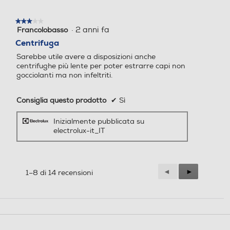
coperchio con apertura a pulsante e il
cestello interno ad apertura graduale
Display
Display
rendono l'accesso semplice e sicuro. Inoltre,
★★★★★
★★★★★
·
2 anni fa
Francolobasso
3
grazie all'apertura posta sulla parte
su
superiore, puoi controllare facilmente il
Centrifuga
5
contenuto.
Sarebbe utile avere a disposizioni anche
stelle.
Touchscreen
Touchscreen
centrifughe più lente per poter estrarre capi non
gocciolanti ma non infeltriti.
Documenti
Consiglia questo prodotto
✔
Sì
Indicazione fasi lavaggio
Indicazione fasi lavaggio
Inizialmente pubblicata su
electrolux-it_IT
Indicazione tempo residuo
Indicazione tempo residuo
USER
Precedente
◄
Successiva
►
1–8 di 14 recensioni
MANUAL_1
Reviews
Reviews
Tasto partenza ritardata
Tasto partenza ritardata
Specifiche tecniche