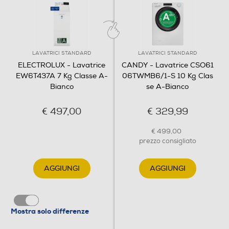
600 EW6T437A
7.0 kg 1300 giri
Diagnosi remota
classe
LAVATRICI STANDARD
LAVATRICI STANDARD
ELECTROLUX - Lavatrice
CANDY - Lavatrice CSO61
EW6T437A 7 Kg Classe A-
06TWMB6/1-S 10 Kg Clas
Controllo remoto APP
energetica A
Bianco
se A-Bianco
€ 497,00
€ 329,99
Ogni giorno, un lavaggio
Opzioni
€ 499,00
prezzo consigliato
perfetto
Regolazione centrifuga
AGGIUNGI
AGGIUNGI
La lavatrice 600 a carica dall'alto con sistema
SensiCare regola la lunghezza del programma
Regolazione temperatura
in base alle dimensioni del carico. Utilizza la
quantità di acqua, il tempo e l'energia idonei
Mostra solo differenze
per assicurare la cura perfetta dei tuoi capi,