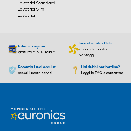
Lavatrici Standard
Wi-Fi
Wi-Fi
Lavatrici Slim
Modello
EW6T437A
Lavatrici
Categoria
Lavatrice a carica
dall'alto
Diagnosi remota
Diagnosi remota
Iscriviti a Star Club
Installazione
a libera installazione
Ritiro in negozio
accumula punti e
gratuito e in 30 minuti
vantaggi
Capacità massima in
7.0
Controllo remoto APP
Controllo remoto APP
kg E20
Potenzia i tuoi acquisti
Hai dubbi per l'ordine?
scopri i nostri servizi
Leggi le FAQ o contattaci
Velocità massima
1300
centrifuga (giri/min)
Altre funzioni
Altre funzioni
Funzione aggiungi indumen
to (pausa)
Autoregolazione livello acq
Autoregolazione livello acq
ua
ua