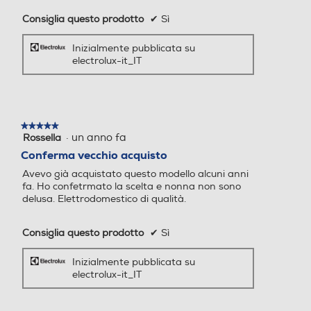
Auto/Ecodosatore
Auto/Ecodosatore
Consiglia questo prodotto
✔
Sì
Inizialmente pubblicata su
Senza Auto/Ecodosatore
electrolux-it_IT
Controllo elettronico
Controllo elettronico
Controllo elettronico
★★★★★
★★★★★
·
un anno fa
Rossella
5
Silence/Super Silence
Silence/Super Silence
su
Conferma vecchio acquisto
5
Avevo già acquistato questo modello alcuni anni
stelle.
Soft Opening, per
fa. Ho confetrmato la scelta e nonna non sono
delusa. Elettrodomestico di qualità.
Anti sbilanciamento
Anti sbilanciamento
un accesso
Consiglia questo prodotto
✔
Sì
semplice.
Inizialmente pubblicata su
Funzione extra risciacquo
Funzione extra risciacquo
electrolux-it_IT
Carica e scarica facilmente i capi da
lavare con il nostro sistema Soft Opening. Il