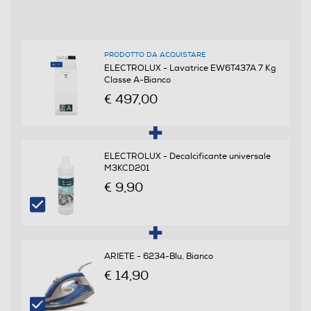
Classe centrifuga
B
PRODOTTO DA ACQUISTARE
Classe emissione rumore centrifuga
ELECTROLUX - Lavatrice EW6T437A 7 Kg
Classe A-Bianco
Classe rumore centrifuga C
€ 497,00
Consumi
ELECTROLUX - Decalcificante universale
Consumo ponderato di energia per 100 cicli (kWh)
M3KCD201
€ 9,90
45
Programmi
Numero programmi
ARIETE - 6234-Blu, Bianco
€ 14,90
14
Programma Eco