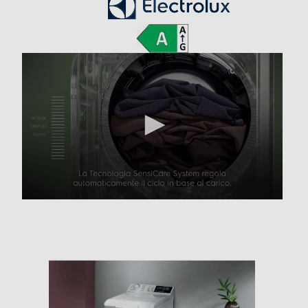
Funzioni e Plus
Auto/Ecodosatore
Senza Auto/Ecodosatore
Controllo elettronico
Controllo elettronico
Silence/Super Silence
Anti sbilanciamento
Funzione extra risciacquo