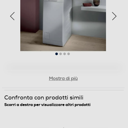
Display
Touchscreen
Indicazione fasi lavaggio
Lavatrice a
Indicazione tempo residuo
Mostra di più
carica dall'alto
Confronta con prodotti simili
Tasto partenza ritardata
Scorri a destra per visualizzare altri prodotti
PerfectCare
Wi-Fi