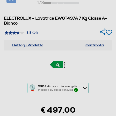
1
/
8
ELECTROLUX - Lavatrice EW6T437A 7 Kg Classe A-
Bianco
3.8
(14)
Dettagli Prodotto
Confronta
Questa
392 €
di risparmio energetico
Modelli a più basso consumo
7
azione
aprirà
il
€ 497,00
Calcolatore