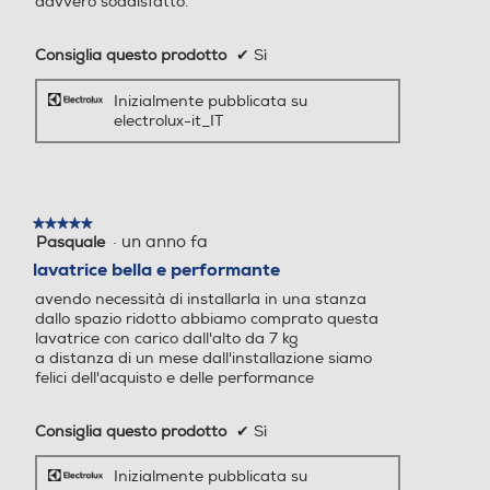
davvero soddisfatto.
Clicca qui
51
Consiglia questo prodotto
✔
Sì
Funzione Eco Time
Consumo energia 60° pien
Consumo energia 60° pien
Inizialmente pubblicata su
o carico-kWh
o carico-kWh
Manager®
electrolux-it_IT
Seleziona la funzione TimeManager® sul
pannello per ridurre la durata del ciclo fino
Consumo energia 60° mez
Consumo energia 60° mez
a quattro volte. Ottimi risultati di lavaggio
★★★★★
★★★★★
zo carico-kWh
zo carico-kWh
·
un anno fa
proprio quando vuoi tu.
Pasquale
5
su
lavatrice bella e performante
5
avendo necessità di installarla in una stanza
stelle.
dallo spazio ridotto abbiamo comprato questa
Consumo energia 40° mez
Consumo energia 40° mez
lavatrice con carico dall'alto da 7 kg
zo carico-kWh
zo carico-kWh
a distanza di un mese dall'installazione siamo
felici dell'acquisto e delle performance
Consiglia questo prodotto
✔
Sì
Consumo annuo energia-k
Consumo annuo energia-k
Wh
Wh
Inizialmente pubblicata su