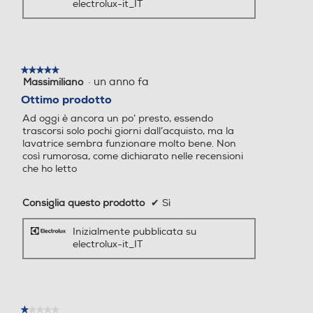
electrolux-it_IT
Numero programmi
Numero programmi
★★★★★
★★★★★
·
un anno fa
Massimiliano
5
14
16
su
Ottimo prodotto
5
Programma Eco
Programma Eco
Ad oggi è ancora un po’ presto, essendo
stelle.
trascorsi solo pochi giorni dall’acquisto, ma la
lavatrice sembra funzionare molto bene. Non
così rumorosa, come dichiarato nelle recensioni
che ho letto
Il programma
Programma lavaggio a m
Programma lavaggio a m
ano
ano
Consiglia questo prodotto
✔
Sì
vapore Anti-Allergy
Inizialmente pubblicata su
elimina il 99,99% di
electrolux-it_IT
Programma breve
Programma breve
virus e batteri*
Il programma vapore Anti-Allergy,
★★★★★
★★★★★