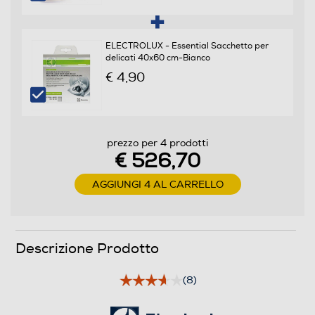
ELECTROLUX - Essential Sacchetto per
Programma lavaggio a mano
delicati 40x60 cm-Bianco
€ 4,90
Programma breve
prezzo per 4 prodotti
€ 526,70
Programma lana
AGGIUNGI 4 AL CARRELLO
Programmi speciali
Descrizione Prodotto
- Eco 40-60 - Cotoni - Sintetici - Delicati - Rapido 14' -
Risciacquo - Centrifuga/Scarico - Denim - Outdoor -
(8)
Sport - Lana - Seta - Piumini - Vapore Anti-Allergy