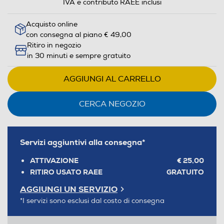
di
IVA e contributo RAEE inclusi
risparmio
Acquisto online
energetico
con consegna al piano € 49,00
di
Ritiro in negozio
Youreko.
in 30 minuti e sempre gratuito
AGGIUNGI AL CARRELLO
CERCA NEGOZIO
Servizi aggiuntivi alla consegna*
ATTIVAZIONE
€ 25,00
RITIRO USATO RAEE
GRATUITO
AGGIUNGI UN SERVIZIO
*I servizi sono esclusi dal costo di consegna