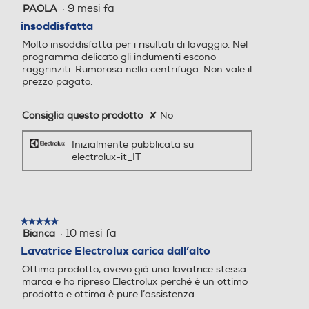
Programma lana
Programma lana
·
9 mesi fa
PAOLA
1
certificato da Swissatest, combina l'uso del
su
vapore al ciclo di lavaggio, per eliminare
insoddisfatta
5
più del 99,99% di virus e batteri* al di sopra
Molto insoddisfatta per i risultati di lavaggio. Nel
stelle.
dei 60°C. Allo stesso tempo, aiuta a ridurre
programma delicato gli indumenti escono
anche pollini e allergeni, per capi più puliti
Programmi speciali
Programmi speciali
raggrinziti. Rumorosa nella centrifuga. Non vale il
e igienici. Il programma vapore Anti-Allergy
prezzo pagato.
elimina il 99,99% di virus e batteri*
- Eco 40-60 - Cotoni - Sint
Cotton,Daily care,Delicate/
Consiglia questo prodotto
✘
No
etici - Delicati - Rapido 14'
silk,Eco,Hand/wool,Hygiene
*Testato per Staphylococcus aureus, Enterococcus
- Risciacquo - Centrifuga/S
/anti-allergy,Mix,Quick 14mi
faecium, Candida albicans, Pseudomonas aeruginosa e
Inizialmente pubblicata su
carico - Denim - Outdoor -
n,Quick 30min,Rinse,Smart
Batteriofago MS2 in test esterno eseguito da Swissatest
electrolux-it_IT
Sport - Lana - Seta - Piumi
AI,Spin/drain,Steam,Synth
Testmaterialien AG nel 2021 (Test Report n. 202120117)
ni - Vapore Anti-Allergy
etics
Programma stiro facile
Programma stiro facile
★★★★★
★★★★★
·
10 mesi fa
Bianca
5
su
Lavatrice Electrolux carica dall’alto
5
Programma mezzo carico
Programma mezzo carico
Ottimo prodotto, avevo già una lavatrice stessa
stelle.
marca e ho ripreso Electrolux perché è un ottimo
prodotto e ottima è pure l’assistenza.