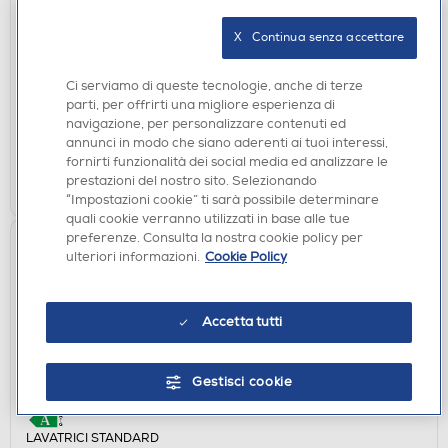
LAVATRICI STANDARD
ELECTROLUX - Lavatrice EW6F28G 8 Kg Classe A-
X   Continua senza accettare
Bianco
DISPONIBILE SOLO IN NEGOZIO
Ci serviamo di queste tecnologie, anche di terze
parti, per offrirti una migliore esperienza di
non disponibile
Acquisto online:
navigazione, per personalizzare contenuti ed
verifica
Ritiro in negozio in 30' gratuito:
annunci in modo che siano aderenti ai tuoi interessi,
fornirti funzionalità dei social media ed analizzare le
CERCA NEGOZIO
prestazioni del nostro sito. Selezionando
“Impostazioni cookie” ti sarà possibile determinare
quali cookie verranno utilizzati in base alle tue
preferenze. Consulta la nostra cookie policy per
ulteriori informazioni.
Cookie Policy
Accetta tutti
Gestisci cookie
LAVATRICI STANDARD