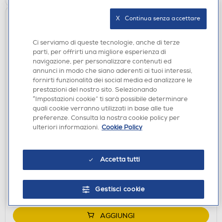
X   Continua senza accettare
Ci serviamo di queste tecnologie, anche di terze
parti, per offrirti una migliore esperienza di
navigazione, per personalizzare contenuti ed
annunci in modo che siano aderenti ai tuoi interessi,
fornirti funzionalità dei social media ed analizzare le
prestazioni del nostro sito. Selezionando
“Impostazioni cookie” ti sarà possibile determinare
quali cookie verranno utilizzati in base alle tue
FRIGORIFERI
preferenze. Consulta la nostra cookie policy per
HISENSE - Frigorifero combinato RB645N4BIE
ulteriori informazioni.
Cookie Policy
Classe E
€ 680,00
Accetta tutti
€ 999,00
consigliato
disponibile
Acquisto online:
Gestisci cookie
verifica
Ritiro in negozio in 30' gratuito:
AGGIUNGI