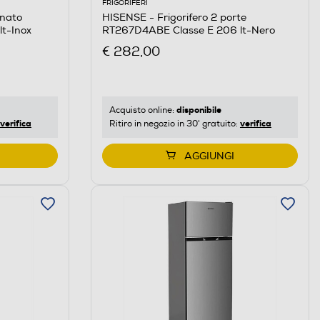
FRIGORIFERI
inato
HISENSE - Frigorifero 2 porte
t-Inox
RT267D4ABE Classe E 206 lt-Nero
€ 282,00
disponibile
Acquisto online:
verifica
verifica
Ritiro in negozio in 30' gratuito:
AGGIUNGI