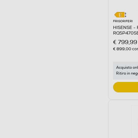
FRIGORIFERI
HISENSE - F
RQ5P470SEI
€ 799,99
€ 899,00
con
Acquisto onl
Ritiro in neg