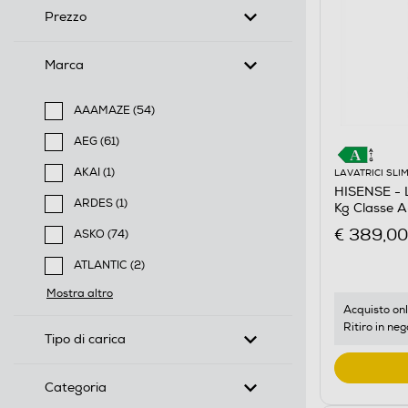
Prezzo
Marca
AAAMAZE (54)
Filtra per Marca: AAAMAZE
AEG (61)
Filtra per Marca: AEG
AKAI (1)
LAVATRICI SLI
HISENSE - 
Filtra per Marca: AKAI
ARDES (1)
Kg Classe 
Filtra per Marca: ARDES
€ 389,00
ASKO (74)
Filtra per Marca: ASKO
ATLANTIC (2)
Filtra per Marca: ATLANTIC
Mostra altro
Acquisto onl
Ritiro in neg
Tipo di carica
Categoria