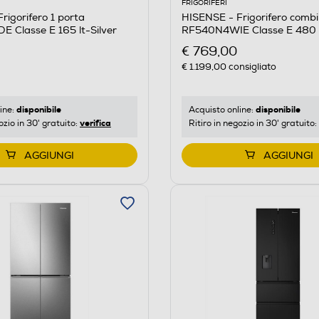
FRIGORIFERI
rigorifero 1 porta
HISENSE - Frigorifero comb
 Classe E 165 lt-Silver
RF540N4WIE Classe E 480 l
€ 769,00
€ 1.199,00
consigliato
disponibile
disponibile
ine:
Acquisto online:
verifica
ozio in 30' gratuito:
Ritiro in negozio in 30' gratuito:
AGGIUNGI
AGGIUNGI