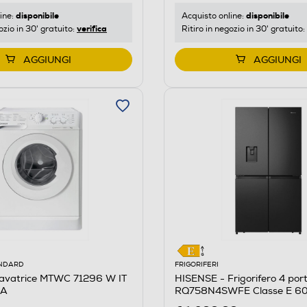
disponibile
disponibile
ine:
Acquisto online:
verifica
ozio in 30' gratuito:
Ritiro in negozio in 30' gratuito:
AGGIUNGI
AGGIUNGI
ANDARD
FRIGORIFERI
Lavatrice MTWC 71296 W IT
HISENSE - Frigorifero 4 por
 A
RQ758N4SWFE Classe E 606
Inox