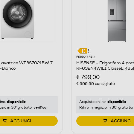
M
FRIGORIFERI
Lavatrice WF3S7021BW 7
HISENSE - Frigorifero 4 por
A-Bianco
RF632N4WIE1 ClasseE 485l
€ 799,00
€ 999,99
consigliato
disponibile
disponibile
ine:
Acquisto online:
verifica
ozio in 30' gratuito:
Ritiro in negozio in 30' gratuito:
AGGIUNGI
AGGIUNGI