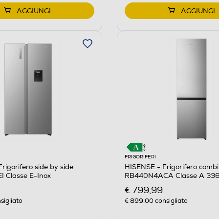
AGGIUNGI
AGGIUNGI
FRIGORIFERI
rigorifero side by side
HISENSE - Frigorifero comb
 Classe E-Inox
RB440N4ACA Classe A 336 
€ 799,99
sigliato
€ 899,00
consigliato