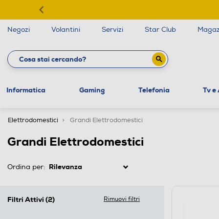
Negozi
Volantini
Servizi
Star Club
Magaz
Informatica
Gaming
Telefonia
Tv e
Elettrodomestici
Grandi Elettrodomestici
Grandi Elettrodomestici
Ordina per:
Filtri Attivi
(2)
Rimuovi filtri