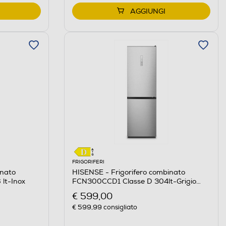
AGGIUNGI
FRIGORIFERI
inato
HISENSE - Frigorifero combinato
lt-Inox
FCN300CCD1 Classe D 304lt-Grigio
scuro
€ 599,00
€ 599,99
consigliato