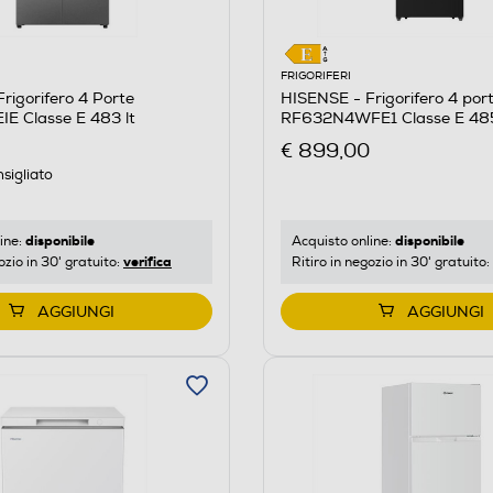
FRIGORIFERI
rigorifero 4 Porte
HISENSE - Frigorifero 4 por
E Classe E 483 lt
RF632N4WFE1 Classe E 485
Inox
€ 899,00
sigliato
disponibile
disponibile
ine:
Acquisto online:
verifica
ozio in 30' gratuito:
Ritiro in negozio in 30' gratuito:
AGGIUNGI
AGGIUNGI