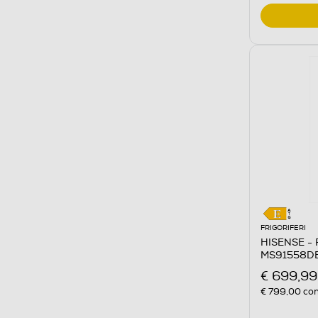
FRIGORIFERI
HISENSE - F
MS91558DEI
€ 699,99
€ 799,00
con