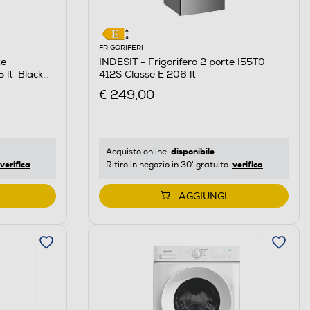
FRIGORIFERI
te
INDESIT - Frigorifero 2 porte I55T0
 lt-Black
412S Classe E 206 lt
€ 249,00
disponibile
Acquisto online:
verifica
verifica
Ritiro in negozio in 30' gratuito:
AGGIUNGI