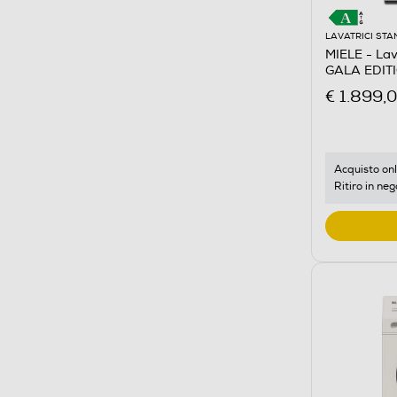
LAVATRICI ST
MIELE - La
GALA EDITI
€ 1.899,
Acquisto onl
Ritiro in neg