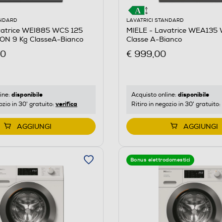
ANDARD
LAVATRICI STANDARD
vatrice WEI885 WCS 125
MIELE - Lavatrice WEA135
ON 9 Kg ClasseA-Bianco
Classe A-Bianco
00
€ 999,00
disponibile
disponibile
ine:
Acquisto online:
verifica
ozio in 30' gratuito:
Ritiro in negozio in 30' gratuito:
AGGIUNGI
AGGIUNGI
Bonus elettrodomestici