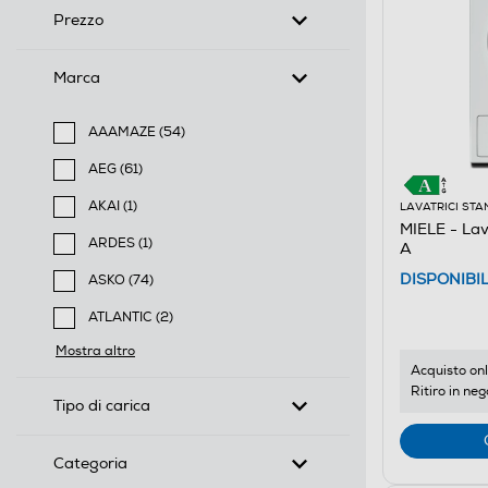
Prezzo
Marca
AAAMAZE (54)
Filtra per Marca: AAAMAZE
AEG (61)
Filtra per Marca: AEG
AKAI (1)
LAVATRICI ST
MIELE - La
Filtra per Marca: AKAI
ARDES (1)
A
Filtra per Marca: ARDES
DISPONIBI
ASKO (74)
Filtra per Marca: ASKO
ATLANTIC (2)
Filtra per Marca: ATLANTIC
Mostra altro
Acquisto onl
Ritiro in neg
Tipo di carica
Categoria