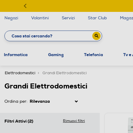
Negozi
Volantini
Servizi
Star Club
Magaz
Informatica
Gaming
Telefonia
Tv e
Elettrodomestici
Grandi Elettrodomestici
Grandi Elettrodomestici
Ordina per:
Filtri Attivi
(2)
Rimuovi filtri