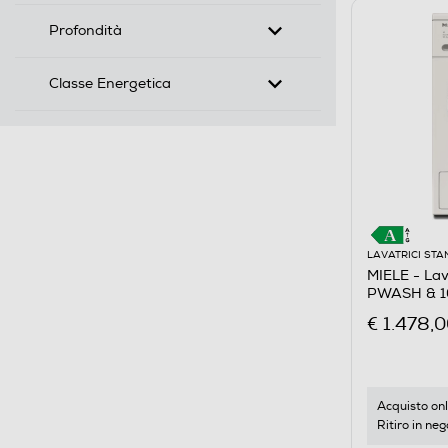
Profondità
Classe Energetica
LAVATRICI ST
MIELE - La
PWASH & 10
€ 1.478,
Acquisto onl
Ritiro in neg