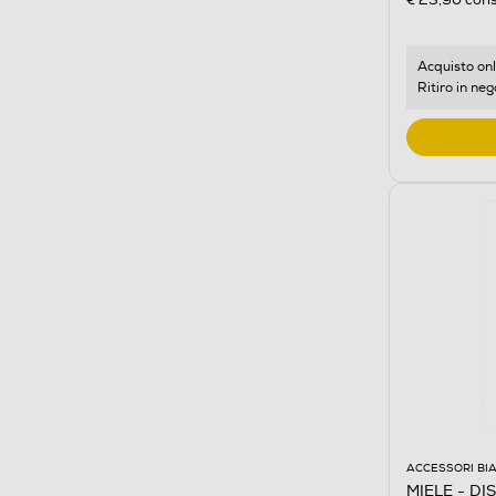
€ 23,90
cons
Acquisto onl
Ritiro in neg
ACCESSORI BI
MIELE - D