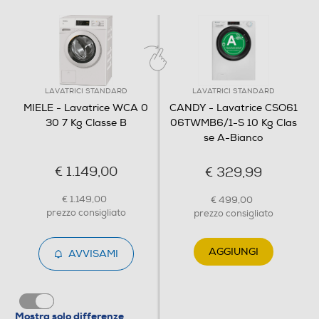
175
Programmi
Numero programmi
LAVATRICI STANDARD
LAVATRICI STANDARD
MIELE - Lavatrice WCA 0
CANDY - Lavatrice CSO61
12
30 7 Kg Classe B
06TWMB6/1-S 10 Kg Clas
se A-Bianco
Programma Eco
€ 1.149,00
€ 329,99
€ 1.149,00
Programma breve
€ 499,00
prezzo consigliato
prezzo consigliato
AGGIUNGI
AVVISAMI
Programma lana
Mostra solo differenze