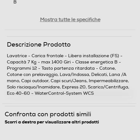
B
Classe lavaggio
Mostra tutte le specifiche
A
Classe centrifuga
Descrizione Prodotto
B
Lavatrice - Carica frontale - Libera installazione (FS) -
Capacità 7 Kg - max 1400 Giri - Classe energetica B -
Classe emissione rumore centrifuga
Programmi 12 - Tasto partenza ritardata - Cotone,
Cotone con prelavaggio, Lava/Indossa, Delicati, Lana /A
Classe rumore centrifuga A
mano, Capi outdoor, Capi scuri/Jeans, Impermeabilizzare,
Solo risciaquo/Inamidare, Express 20, Scarico/Centrifuga,
Eco 40-60 - WaterControl-System WCS
Consumi
Consumo annuo di acqua-l
Confronta con prodotti simili
10340
Scorri a destra per visualizzare altri prodotti
Consumo annuo energia-kWh