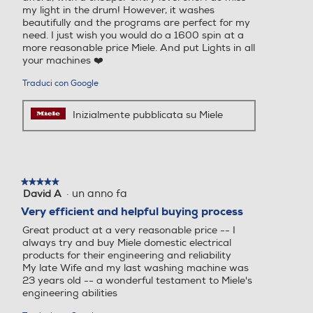
Tipo di carica
my light in the drum! However, it washes
beautifully and the programs are perfect for my
need. I just wish you would do a 1600 spin at a
Frontale
more reasonable price Miele. And put Lights in all
Nuova Classe efficienza en
Nuova Classe efficienza en
your machines ❤️️
ergetica
ergetica
Tipo d'installazione
Traduci con Google
Libera
B
A
Inizialmente pubblicata su Miele
Volume cestello-l
Classe lavaggio
Classe lavaggio
59
A
★★★★★
★★★★★
Classe centrifuga
Classe centrifuga
Dimensioni - Peso
·
un anno fa
David A
5
su
Very efficient and helpful buying process
Altezza-mm
5
B
B
Great product at a very reasonable price -- I
stelle.
always try and buy Miele domestic electrical
850
Classe emissione rumore c
Classe emissione rumore c
products for their engineering and reliability
entrifuga
entrifuga
My late Wife and my last washing machine was
Larghezza-mm
23 years old -- a wonderful testament to Miele's
engineering abilities
Classe rumore centrifuga A
Classe rumore centrifuga C
596