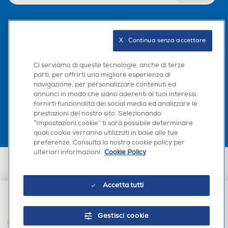
Seguici sui social
Wi-Fi
Wi-Fi
X   Continua senza accettare
Ci serviamo di queste tecnologie, anche di terze
parti, per offrirti una migliore esperienza di
navigazione, per personalizzare contenuti ed
Scarica la nostra app
Diagnosi remota
Diagnosi remota
annunci in modo che siano aderenti ai tuoi interessi,
fornirti funzionalità dei social media ed analizzare le
prestazioni del nostro sito. Selezionando
“Impostazioni cookie” ti sarà possibile determinare
Controllo remoto APP
Controllo remoto APP
quali cookie verranno utilizzati in base alle tue
preferenze. Consulta la nostra cookie policy per
ulteriori informazioni.
Cookie Policy
Euronics Italia SpA. Sede legale Via Montefeltro, 6/a 20156 Milano
Partita Iva, Codice Fiscale e iscrizione CCIAA Milano Monza Brianza Lodi
n. 13337170156. Codice intermediario SDI: HHBD9AK. Vendite soggette
Autoregolazione livello acq
Autoregolazione livello acq
agli Artt. 45 e ss del Codice del Consumo in tema di Diritti dei
Accetta tutti
ua
ua
Consumatori.
€ 1.149,00
Gestisci cookie
AGGIUNGI AL CARRELLO