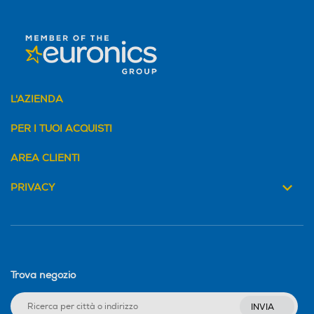
Auto-riconoscimento caric
Auto-riconoscimento caric
o
o
L'AZIENDA
Altre funzioni
Altre funzioni
PER I TUOI ACQUISTI
- WaterControl-System W
Funzione aggiungi indumen
CS
to (pausa)
AREA CLIENTI
Anti sbilanciamento
Anti sbilanciamento
PRIVACY
Funzione extra risciacquo
Funzione extra risciacquo
Trova negozio
Touchscreen
Touchscreen
INVIA