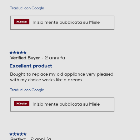
Traduci con Google
Programma Eco
Programma Eco
Inizialmente pubblicata su Miele
Programma breve
Programma breve
★★★★★
★★★★★
·
2 anni fa
Verified Buyer
5
su
Excellent product
Programma lana
Programma lana
5
Bought to replace my old appliance very pleased
stelle.
with my choice works like a dream.
Traduci con Google
Programmi speciali
Programmi speciali
Inizialmente pubblicata su Miele
Cotone, Cotone con prelav
Cotton,Daily care,Delicate/
aggio, Lava/Indossa, Delica
silk,Eco,Hand/wool,Hygiene
ti, Lana /A mano, Capi out
/anti-allergy,Mix,Quick 14mi
door, Capi scuri/Jeans, Imp
n,Quick 30min,Rinse,Smart
★★★★★
★★★★★
ermeabilizzare, Solo risciaq
AI,Spin/drain,Steam,Synth
·
2 anni fa
Perfect
5