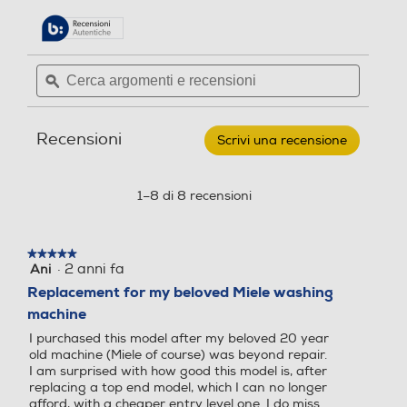
porterà
su
Regolazione centrifuga
alla
239
5
pagina
stelle.
delle
Leggi
Cerca
Cerca
Durata programma Eco 4
Durata programma Eco 4
recensioni.
recensioni
argomenti
ϙ
argoment
0-60 alla capacità nomina
0-60 alla capacità nomina
per
Regolazione temperatura
e
e
MIELE
le (ore,min)
le (ore,min)
-
recensioni
recensio
Lavatrice
Recensioni
Scrivi una recensione
.
WCA
239
030
Questa
7
azione
Sicurezza
Kg
Grado umidita' residuo %
Grado umidita' residuo %
aprirà
1–8 di 8 recensioni
Classe
una
B
Acqua stop
finestra
modale.
★★★★★
★★★★★
Durata programma 60° m
Durata programma 60° m
·
2 anni fa
Ani
5
su
ezzo carico-min
ezzo carico-min
Replacement for my beloved Miele washing
Blocco di sicurezza oblo'
5
machine
stelle.
I purchased this model after my beloved 20 year
old machine (Miele of course) was beyond repair.
Durata programma 40° m
Durata programma 40° m
I am surprised with how good this model is, after
Dettagli strutturali
replacing a top end model, which I can no longer
ezzo carico-min
ezzo carico-min
afford, with a cheaper entry level one. I do miss