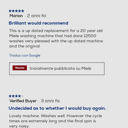
modo tutti i residui di detersivo vengono rimossi
46
completamente. L'effetto è garantito anche dalla
★★★★★
★★★★★
superficie particolarmente liscia del cassetto, che, in
·
2 anni fa
Marion
5
Consumo energia 60° pien
Consumo energia 60° pien
questo modo, è sempre costantemente pulito.
su
Brilliant would recommend
o carico-kWh
o carico-kWh
CapDosing Le capsule monodose Miele (NON incluse)
5
This is a up dated replacement for a 20 year old
stelle.
sono la soluzione ideale per trattamenti particolari.
Miele washing machine that had done 12500
Basta inserirle nel cassetto dell'ammorbidente. Sarà la
washes very pleased with the up dated machine
macchina a dosare il contenuto nel momento giusto in
and the original
automatico. Potete scegliere tra 6 detersivi speciali
Consumo energia 60° mez
Consumo energia 60° mez
Traduci con Google
(Sport, Piuma/Piumino, Outdoor, WoolCare, SilkCare,
zo carico-kWh
zo carico-kWh
Impermeabilizzante), 3 ammorbidenti (Aqua, Nature,
Inizialmente pubblicata su Miele
Informazioni sulla sicurezza del prodotto
Consumo energia 40° mez
Consumo energia 40° mez
zo carico-kWh
zo carico-kWh
Clicca qui
★★★★★
★★★★★
·
3 anni fa
Verified Buyer
4
su
Undecided as to whether I would buy again.
5
Numero programmi
Numero programmi
Lovely machine. Washes well. However the cycle
stelle.
times are extremely long and the final spin is
very noisy.
12
16