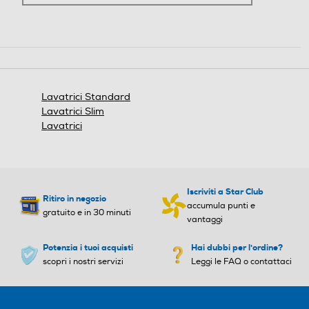
Silence/Super Silence
Silence/Super Silence
Display
Display
Lavatrici Standard
Lavatrici Slim
Lavatrici
Indicazione fasi lavaggio
Indicazione fasi lavaggio
Iscriviti a Star Club
Ritiro in negozio
accumula punti e
Indicazione tempo residuo
Indicazione tempo residuo
gratuito e in 30 minuti
vantaggi
Potenzia i tuoi acquisti
Hai dubbi per l'ordine?
scopri i nostri servizi
Leggi le FAQ o contattaci
Tasto partenza ritardata
Tasto partenza ritardata