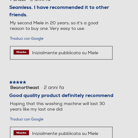
uo/Inamidare, Express 20,
etics
su
Seamless. I have recommended it to other
5
Scarico/Centrifuga, Eco 40
friends.
stelle.
-60
My second Miele in 20 years, so it's a good
reason to buy one. Very easy to use.
Programma stiro facile
Programma stiro facile
Traduci con Google
Inizialmente pubblicata su Miele
Programma lavaggio a m
Programma lavaggio a m
ano
ano
★★★★★
★★★★★
·
2 anni fa
Beanortheast
5
Programma mezzo carico
Programma mezzo carico
su
Good quality product definitely recommend
5
Hoping that this washing machine will last 30
stelle.
years like my last one did
Traduci con Google
Controllo elettronico
Controllo elettronico
Inizialmente pubblicata su Miele
Controllo elettronico