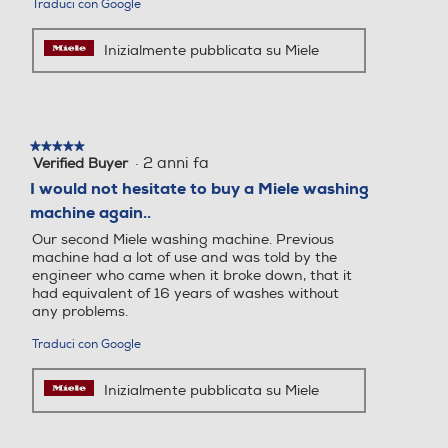
Traduci con Google
Giri al minuto min
Giri al minuto min
Profondità-mm
Inizialmente pubblicata su Miele
636
400
Peso-Kg
Consumo annuo di acqua-l
Consumo annuo di acqua-l
★★★★★
★★★★★
90
10340
·
2 anni fa
Verified Buyer
5
su
I would not hesitate to buy a Miele washing
5
Consumo annuo energia-k
Consumo annuo energia-k
Descrizione
machine again..
stelle.
Wh
Wh
Our second Miele washing machine. Previous
Descrizione marketing
machine had a lot of use and was told by the
175
engineer who came when it broke down, that it
Motore ProfiEco Le lavatrici Miele utilizzano motori con
had equivalent of 16 years of washes without
prestazioni particolarmente elevate. Il motore ProfiEco
any problems.
Consumo acqua in litri
Consumo acqua in litri
è inoltre particolarmente silenzioso e permette di
Traduci con Google
risparmiare. Consuma meno energia e non si usura. Per
51
lavaggi efficaci e pratici a lungo nel tempo. Cassetto
Inizialmente pubblicata su Miele
detersivi AutoClean Il cassetto detersivi autopulente
Consumo ponderato di en
Consumo ponderato di en
viene pulito perfettamente durante ogni ciclo di
ergia per 100 cicli (kWh)
ergia per 100 cicli (kWh)
lavaggio attraverso potenti getti d'acqua. In questo