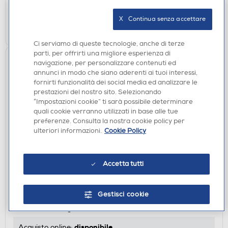
verifica
Ritiro in negozio in 30' gratuito:
X   Continua senza accettare
AGGIUNGI
Ci serviamo di queste tecnologie, anche di terze
parti, per offrirti una migliore esperienza di
navigazione, per personalizzare contenuti ed
annunci in modo che siano aderenti ai tuoi interessi,
fornirti funzionalità dei social media ed analizzare le
prestazioni del nostro sito. Selezionando
“Impostazioni cookie” ti sarà possibile determinare
quali cookie verranno utilizzati in base alle tue
preferenze. Consulta la nostra cookie policy per
ulteriori informazioni.
Cookie Policy
FRIGORIFERI
Accetta tutti
SAMSUNG - Frigorifero combinato
RB38C607AS9/EF Classe A-METAL INOX
€ 899,00
Gestisci cookie
€ 2.099,99
consigliato
disponibile
Acquisto online: