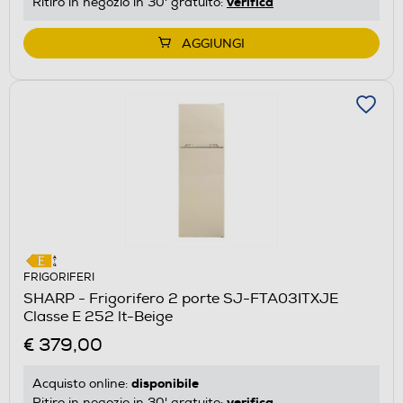
verifica
Ritiro in negozio in 30' gratuito:
AGGIUNGI
FRIGORIFERI
SHARP - Frigorifero 2 porte SJ-FTA03ITXJE
Classe E 252 lt-Beige
€ 379,00
disponibile
Acquisto online:
verifica
Ritiro in negozio in 30' gratuito: