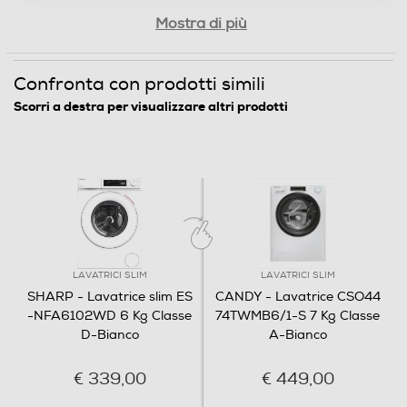
Mostra di più
Numero programmi
15
Confronta con prodotti simili
Scorri a destra per visualizzare altri prodotti
Programma Eco
Programma lavaggio a mano
Programma breve
LAVATRICI SLIM
LAVATRICI SLIM
SHARP - Lavatrice slim ES
CANDY - Lavatrice CSO44
-NFA6102WD 6 Kg Classe
74TWMB6/1-S 7 Kg Classe
Programma mezzo carico
D-Bianco
A-Bianco
€ 339,00
€ 449,00