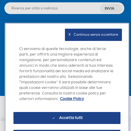
Programma lana
Programma lana
INVIA
Seguici sui social
Programmi speciali
Programmi speciali
X   Continua senza accettare
Colour,Cotton,Eco,Hand/wo
Ci serviamo di queste tecnologie, anche di terze
ol,Mix,Quick,Quick 14min,Qui
parti, per offrirti una migliore esperienza di
ck 30min,Spin/drain,Steam
navigazione, per personalizzare contenuti ed
Scarica la nostra app
,Synthetics,White
annunci in modo che siano aderenti ai tuoi interessi,
fornirti funzionalità dei social media ed analizzare le
prestazioni del nostro sito. Selezionando
“Impostazioni cookie” ti sarà possibile determinare
Silence/Super Silence
Silence/Super Silence
quali cookie verranno utilizzati in base alle tue
preferenze. Consulta la nostra cookie policy per
ulteriori informazioni.
Cookie Policy
Euronics Italia SpA. Sede legale Via Montefeltro, 6/a 20156 Milano
Partita Iva, Codice Fiscale e iscrizione CCIAA Milano Monza Brianza Lodi
Anti sbilanciamento
Anti sbilanciamento
n. 13337170156. Codice intermediario SDI: HHBD9AK. Vendite soggette
agli Artt. 45 e ss del Codice del Consumo in tema di Diritti dei
Accetta tutti
Consumatori.