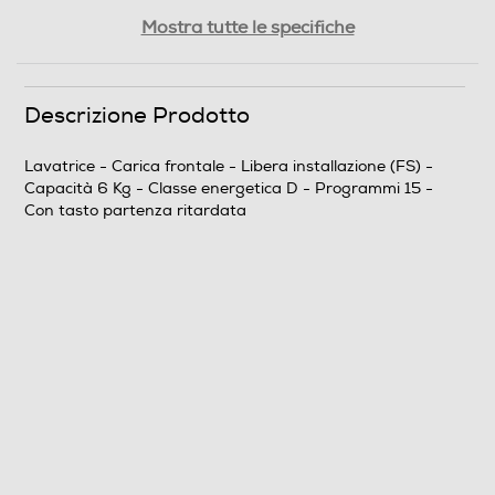
Grado umidita' residuo %
Mostra tutte le specifiche
62
Durata programma Eco 40-60 alla capacità nominale
Descrizione Prodotto
(ore,min)
Lavatrice - Carica frontale - Libera installazione (FS) -
3
Capacità 6 Kg - Classe energetica D - Programmi 15 -
Con tasto partenza ritardata
Efficienze
Nuova Classe efficienza energetica
D
Classe lavaggio
A
Classe centrifuga