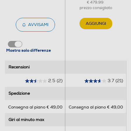
Programma lana
€ 479,99
prezzo consigliato
AGGIUNGI
AVVISAMI
Funzioni e Plus
Silence/Super Silence
Mostra solo differenze
Anti sbilanciamento
Recensioni
Recensioni
2.5
(2)
3.7
(21)
2
3
Display
.
.
Spedizione
Spedizione
5
7
s
s
Consegna al piano € 49,00
Consegna al piano € 49,00
u
u
Touchscreen
5
5
Giri al minuto max
Giri al minuto max
s
s
t
t