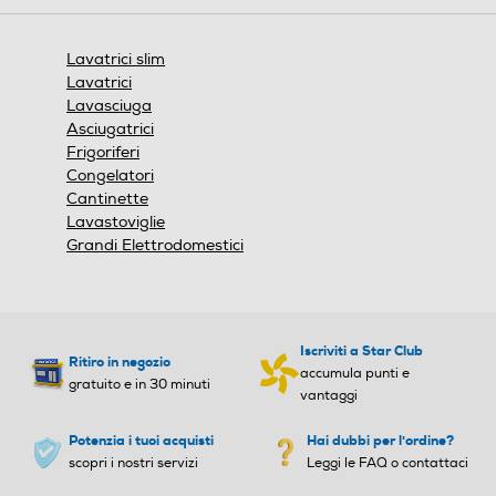
Maxi oblo
400
400
Consumo ponderato di en
Consumo ponderato di en
Lavatrici slim
ergia per 100 cicli (kWh)
ergia per 100 cicli (kWh)
Lavatrici
Lavasciuga
Dimensioni - Peso
65
40
Asciugatrici
Altezza-mm
Frigoriferi
Consumo acqua in litri
Consumo acqua in litri
Congelatori
845
Cantinette
Lavastoviglie
41
Larghezza-mm
Grandi Elettrodomestici
Consumo energia 60° pien
Consumo energia 60° pien
597
o carico-kWh
o carico-kWh
Profondità-mm
0,4
Iscriviti a Star Club
Ritiro in negozio
accumula punti e
416
gratuito e in 30 minuti
Programma stiro facile
Programma stiro facile
vantaggi
Peso-Kg
Potenzia i tuoi acquisti
Hai dubbi per l'ordine?
scopri i nostri servizi
Leggi le FAQ o contattaci
60,5
Numero programmi
Numero programmi