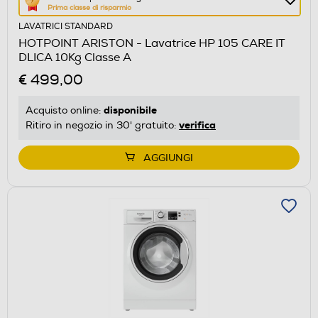
Prima classe di risparmio
azione
LAVATRICI STANDARD
aprirà
HOTPOINT ARISTON - Lavatrice HP 105 CARE IT
il
DLICA 10Kg Classe A
Calcolatore
€ 499,00
di
risparmio
disponibile
Acquisto online:
energetico
verifica
Ritiro in negozio in 30' gratuito:
di
Youreko.
AGGIUNGI