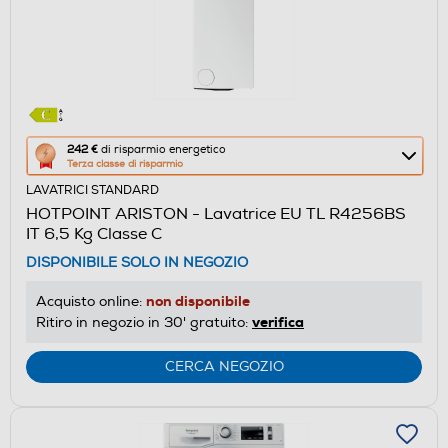
Questa
242 €
di risparmio energetico
Terza classe di risparmio
azione
LAVATRICI STANDARD
aprirà
HOTPOINT ARISTON - Lavatrice EU TL R4256BS
il
IT 6,5 Kg Classe C
Calcolatore
DISPONIBILE SOLO IN NEGOZIO
di
risparmio
non disponibile
Acquisto online:
energetico
verifica
Ritiro in negozio in 30' gratuito:
di
Youreko.
CERCA NEGOZIO