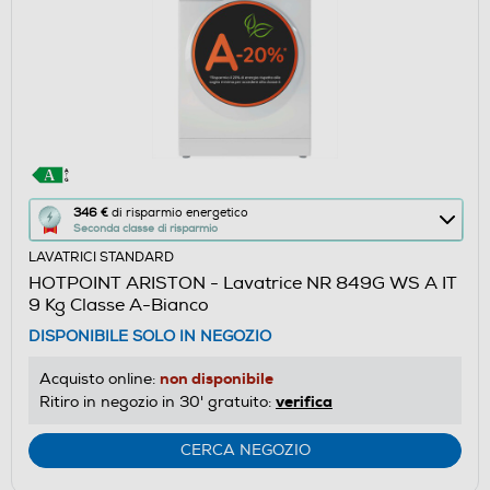
Questa
346 €
di risparmio energetico
Seconda classe di risparmio
azione
LAVATRICI STANDARD
aprirà
HOTPOINT ARISTON - Lavatrice NR 849G WS A IT
il
9 Kg Classe A-Bianco
Calcolatore
DISPONIBILE SOLO IN NEGOZIO
di
risparmio
non disponibile
Acquisto online:
energetico
verifica
Ritiro in negozio in 30' gratuito:
di
Youreko.
CERCA NEGOZIO