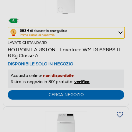
Questa
383 €
di risparmio energetico
Prima classe di risparmio
azione
LAVATRICI STANDARD
aprirà
HOTPOINT ARISTON - Lavatrice WMTG 626BS IT
il
6 Kg Classe A
Calcolatore
DISPONIBILE SOLO IN NEGOZIO
di
risparmio
non disponibile
Acquisto online:
energetico
verifica
Ritiro in negozio in 30' gratuito:
di
Youreko.
CERCA NEGOZIO