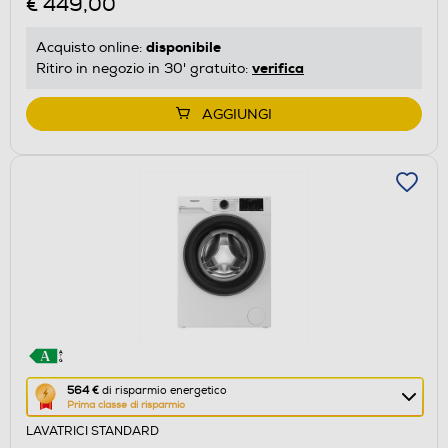
€ 449,00
di
risparmio
disponibile
Acquisto online:
energetico
verifica
Ritiro in negozio in 30' gratuito:
di
Youreko.
AGGIUNGI
Questa
564 €
di risparmio energetico
Prima classe di risparmio
azione
LAVATRICI STANDARD
aprirà