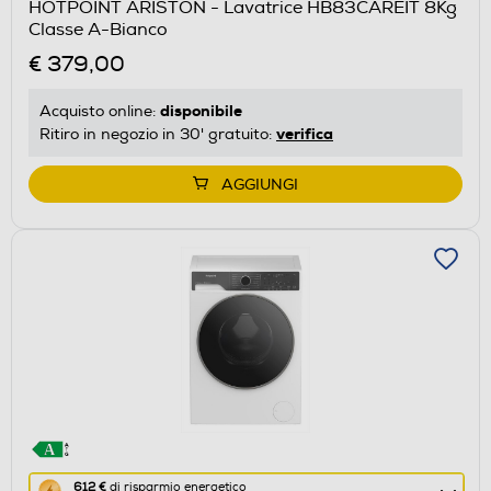
HOTPOINT ARISTON - Lavatrice HB83CAREIT 8Kg
il
Classe A-Bianco
Calcolatore
€ 379,00
di
risparmio
disponibile
Acquisto online:
energetico
verifica
Ritiro in negozio in 30' gratuito:
di
Youreko.
AGGIUNGI
Questa
612 €
di risparmio energetico