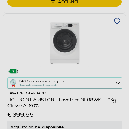
AGGIUNGI
Questa
346 €
di risparmio energetico
Seconda classe di risparmio
azione
LAVATRICI STANDARD
aprirà
HOTPOINT ARISTON - Lavatrice NF98WK IT 9Kg
il
Classe A-20%
Calcolatore
€ 399,99
di
risparmio
disponibile
Acquisto online: