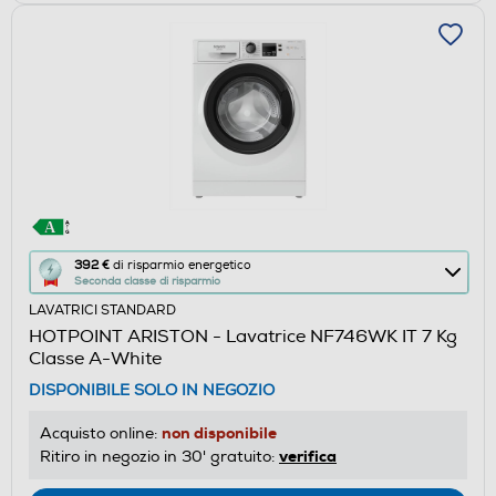
Questa
392 €
di risparmio energetico
Seconda classe di risparmio
azione
LAVATRICI STANDARD
aprirà
HOTPOINT ARISTON - Lavatrice NF746WK IT 7 Kg
il
Classe A-White
Calcolatore
DISPONIBILE SOLO IN NEGOZIO
di
risparmio
non disponibile
Acquisto online:
energetico
verifica
Ritiro in negozio in 30' gratuito:
di