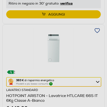
energetico
verifica
Ritiro in negozio in 30' gratuito:
di
Youreko.
AGGIUNGI
Questa
383 €
di risparmio energetico
Modelli a più basso consumo
5
azione
LAVATRICI STANDARD
aprirà
HOTPOINT ARISTON - Lavatrice HTLCARE 66S IT
il
6Kg Classe A-Bianco
Calcolatore