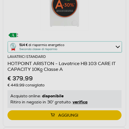
Questa
514 €
di risparmio energetico
Seconda classe di risparmio
azione
LAVATRICI STANDARD
aprirà
HOTPOINT ARISTON - Lavatrice HB 103 CARE IT
il
CAPACITY 10Kg Classe A
Calcolatore
€ 379,99
di
€ 449,99
consigliato
risparmio
energetico
disponibile
Acquisto online:
di
verifica
Ritiro in negozio in 30' gratuito:
Youreko.
AGGIUNGI