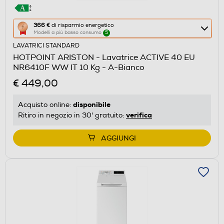
Questa
366 €
di risparmio energetico
Modelli a più basso consumo
5
azione
LAVATRICI STANDARD
aprirà
HOTPOINT ARISTON - Lavatrice ACTIVE 40 EU
il
NR6410F WW IT 10 Kg - A-Bianco
Calcolatore
€ 449,00
di
risparmio
disponibile
Acquisto online:
energetico
verifica
Ritiro in negozio in 30' gratuito:
di
Youreko.
AGGIUNGI