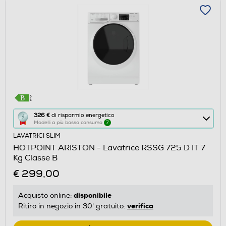
Questa
326 €
di risparmio energetico
Modelli a più basso consumo
7
azione
LAVATRICI SLIM
aprirà
HOTPOINT ARISTON - Lavatrice RSSG 725 D IT 7
il
Kg Classe B
Calcolatore
€ 299,00
di
risparmio
disponibile
Acquisto online:
energetico
verifica
Ritiro in negozio in 30' gratuito:
di
Youreko.