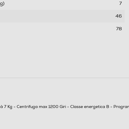
g)
7
46
78
53
205
ale (ore,min)
205
B
cità 7 Kg - Centrifuga max 1200 Giri - Classe energetica B - Prog
B
Classe rumore centrifuga C