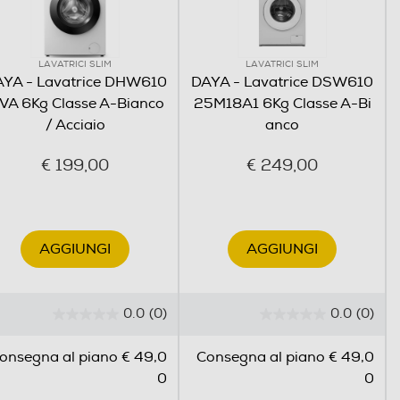
LAVATRICI SLIM
LAVATRICI SLIM
YA - Lavatrice DHW610
DAYA - Lavatrice DSW610
SVA 6Kg Classe A-Bianco
25M18A1 6Kg Classe A-Bi
/ Acciaio
anco
€ 199,00
€ 249,00
AGGIUNGI
AGGIUNGI
0.0
(0)
0.0
(0)
0
0
.
.
onsegna al piano € 49,0
Consegna al piano € 49,0
0
0
0
0
s
s