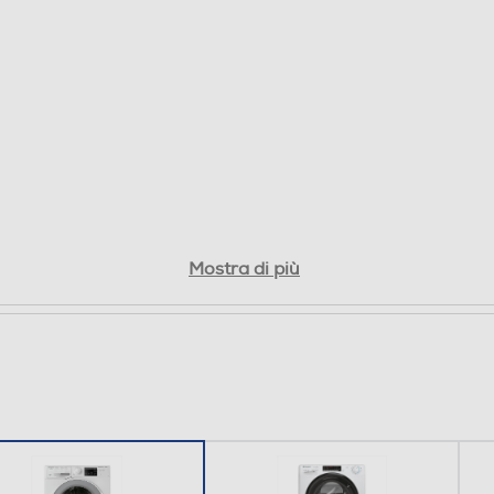
Cotton,Delicate/silk,Eco 40-60°C,Hygiene/anti-
allergy,Linen,Mix,Quick 30min,Rinse &
spin,Spin/drain,Stain care,Steam,White,Wool
Mostra di più