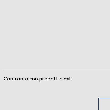
Programma lana
Programmi speciali
Funzioni e Plus
Controllo elettronico
Silence/Super Silence
Anti sbilanciamento
Confronta con prodotti simili
Funzione extra risciacquo
Display
Touchscreen