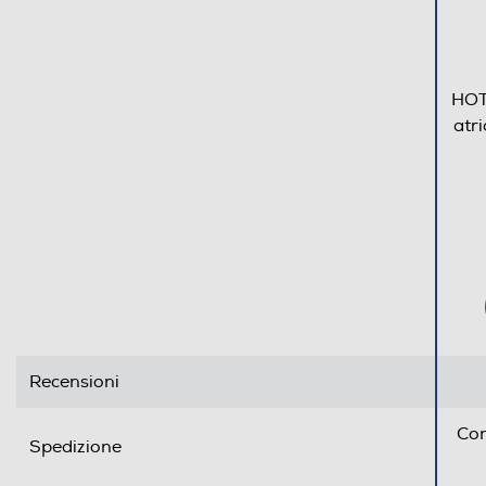
Indicazione fasi lavaggio
Indicazione tempo residuo
HOT
atr
Tasto partenza ritardata
Wi-Fi
Diagnosi remota
Controllo remoto APP
Altre funzioni
Recensioni
Opzioni
Con
Regolazione centrifuga
Spedizione