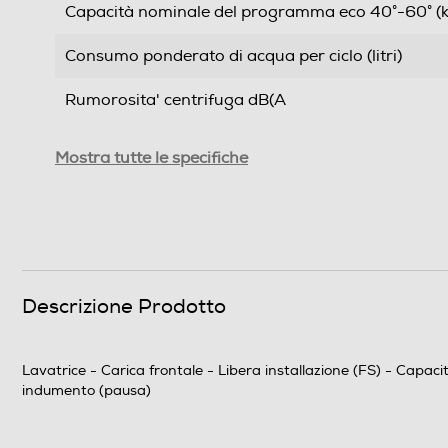
Capacità nominale del programma eco 40°-60° (k
Consumo ponderato di acqua per ciclo (litri)
Rumorosita' centrifuga dB(A
Grado umidita' residuo %
Mostra tutte le specifiche
Durata programma 60° pieno carico-min
Durata programma Eco 40-60 alla capacità nomin
Efficienze
Descrizione Prodotto
Nuova Classe efficienza energetica
Lavatrice - Carica frontale - Libera installazione (FS) - Capa
Classe centrifuga
indumento (pausa)
Classe emissione rumore centrifuga