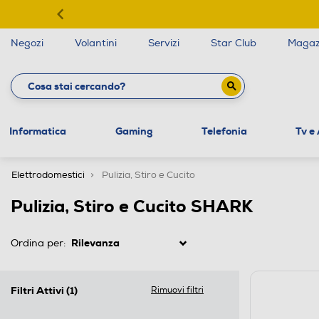
Negozi
Volantini
Servizi
Star Club
Magaz
Informatica
Gaming
Telefonia
Tv e
Elettrodomestici
Pulizia, Stiro e Cucito
Pulizia, Stiro e Cucito SHARK
Ordina per:
Filtri Attivi
(1)
Rimuovi filtri