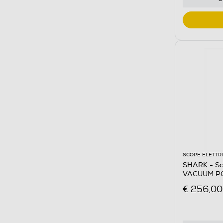
SCOPE ELETTR
SHARK - S
VACUUM PO
Grigio
€ 256,00