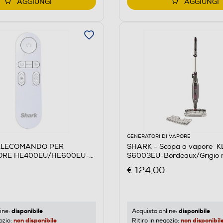
AGGIUNGI
AGGIUNGI
GENERATORI DI VAPORE
TELECOMANDO PER
SHARK - Scopa a vapore KLI
ORE HE400EU/HE600EU-
S6003EU-Bordeaux/Grigio m
€ 124,00
disponibile
disponibile
ine:
Acquisto online:
non disponibile
non disponibil
ozio:
Ritiro in negozio: