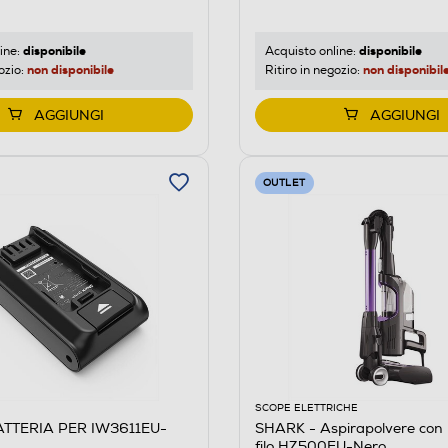
disponibile
disponibile
ine:
Acquisto online:
non disponibile
non disponibil
ozio:
Ritiro in negozio:
AGGIUNGI
AGGIUNGI
OUTLET
SCOPE ELETTRICHE
ATTERIA PER IW3611EU-
SHARK - Aspirapolvere con
filo HZ500EU-Nero