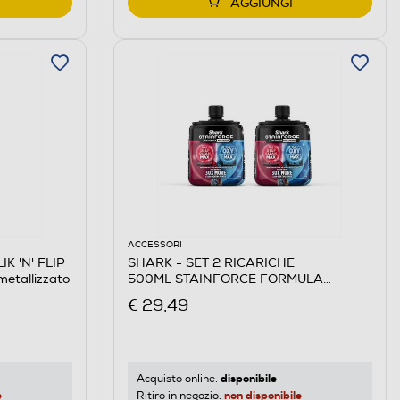
AGGIUNGI
ACCESSORI
K 'N' FLIP
SHARK - SET 2 RICARICHE
etallizzato
500ML STAINFORCE FORMULA
DOPPIA-Nero
€ 29,49
disponibile
Acquisto online:
e
non disponibile
Ritiro in negozio: