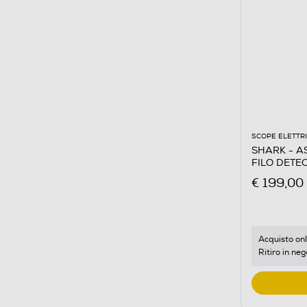
SCOPE ELETTR
SHARK - A
FILO DETE
bianco/rosa
€ 199,00
Acquisto onl
Ritiro in neg