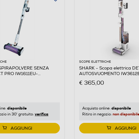
ICHE
SCOPE ELETTRICHE
SPIRAPOLVERE SENZA
SHARK - Scopa elettrica D
CT PRO IW1611EU-
AUTOSVUOMENTO IW3612E
/viola
€ 365,00
disponibile
disponibile
ine:
Acquisto online:
verifica
non disponibil
ozio in 30' gratuito:
Ritiro in negozio:
AGGIUNGI
AGGIUNGI