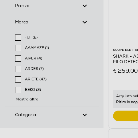
Prezzo
Marca
+6F (2)
Filtra per Marca: +6F
AAAMAZE (1)
SCOPE ELETTR
Filtra per Marca: AAAMAZE
SHARK - A
AIPER (4)
FILO DETE
Filtra per Marca: AIPER
bianco/ros
ARDES (7)
€ 259,00
Filtra per Marca: ARDES
ARIETE (47)
Filtra per Marca: ARIETE
BEKO (2)
Filtra per Marca: BEKO
Acquisto onl
Mostra altro
Ritiro in neg
Categoria