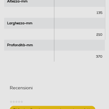
l
l
Altezza-mm
Altezza-mm
e
e
.
.
135
Larghezza-mm
Larghezza-mm
210
Profondità-mm
Profondità-mm
370
Recensioni
★★★★★
Nessuna