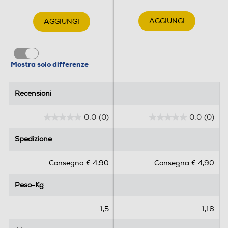
AGGIUNGI
AGGIUNGI
Mostra solo differenze
Recensioni
Recensioni
0.0
(0)
0.0
(0)
0
0
.
.
Spedizione
Spedizione
0
0
s
s
Consegna € 4,90
Consegna € 4,90
u
u
5
5
Peso-Kg
Peso-Kg
s
s
t
t
e
e
1,5
1,16
l
l