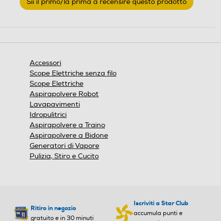
Sii il primo/la prima a recensire questo prodotto
valutazione
.
Questa
azione
aprirà
una
finestra
Accessori
modale.
Scope Elettriche senza filo
Scope Elettriche
Aspirapolvere Robot
Lavapavimenti
Idropulitrici
Aspirapolvere a Traino
Aspirapolvere a Bidone
Generatori di Vapore
Pulizia, Stiro e Cucito
Iscriviti a Star Club
Ritiro in negozio
accumula punti e
gratuito e in 30 minuti