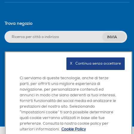
Trova negozio
INVIA
Seguici sui social
X   Continua senza accettare
Ci serviamo di queste tecnologie, anche di terze
parti, per offrirti una migliore esperienza di
navigazione, per personalizzare contenuti ed
Scarica la nostra app
annunci in modo che siano aderenti ai tuoi interessi,
fornirti funzionalità dei social media ed analizzare le
prestazioni del nostro sito. Selezionando
“Impostazioni cookie” ti sarà possibile determinare
quali cookie verranno utilizzati in base alle tue
preferenze. Consulta la nostra cookie policy per
ulteriori informazioni.
Cookie Policy