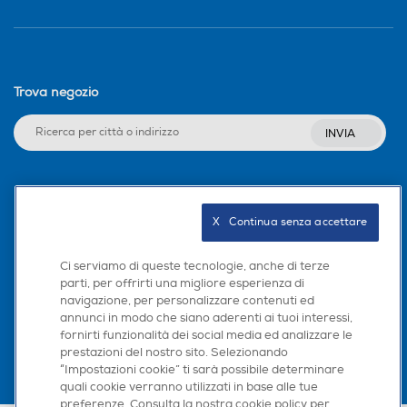
Trova negozio
INVIA
Seguici sui social
X   Continua senza accettare
Ci serviamo di queste tecnologie, anche di terze
parti, per offrirti una migliore esperienza di
Scarica la nostra app
navigazione, per personalizzare contenuti ed
annunci in modo che siano aderenti ai tuoi interessi,
fornirti funzionalità dei social media ed analizzare le
prestazioni del nostro sito. Selezionando
“Impostazioni cookie” ti sarà possibile determinare
quali cookie verranno utilizzati in base alle tue
preferenze. Consulta la nostra cookie policy per