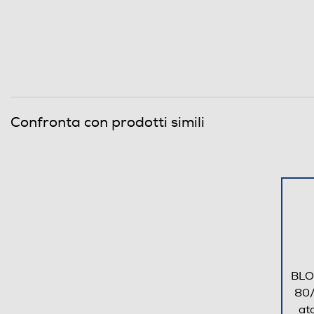
Altre funzioni
Auto-restart
Confronta con prodotti simili
Filtri
Altre caratteristiche filtri
Descrizione
Descrizione marketing
BLO
80/
at