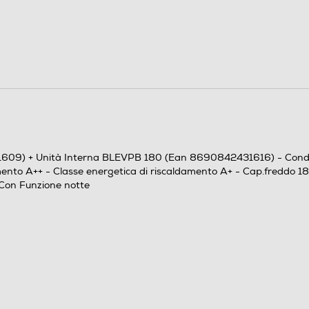
14000
5,1
4,1
6,1
4
9) + Unità Interna BLEVPB 180 (Ean 8690842431616) - Condizion
mento A++ - Classe energetica di riscaldamento A+ - Cap.freddo 1
 Con Funzione notte
A++
A+
293