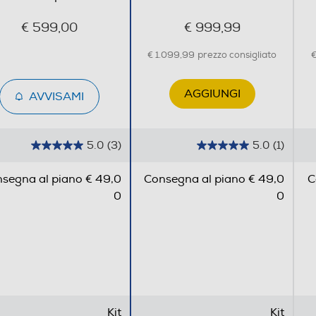
€ 599,00
€ 999,99
€ 1.099,99
prezzo consigliato
€
AGGIUNGI
AVVISAMI
5.0
(3)
5.0
(1)
5
5
.
.
segna al piano € 49,0
Consegna al piano € 49,0
C
0
0
0
0
s
s
u
u
5
5
s
s
t
t
e
e
l
l
Kit
Kit