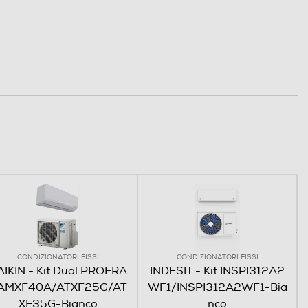
CONDIZIONATORI FISSI
CONDIZIONATORI FISSI
AIKIN - Kit Dual PROERA
INDESIT - Kit INSPI312A2
AMXF40A/ATXF25G/AT
WF1/INSPI312A2WF1-Bia
XF35G-Bianco
nco