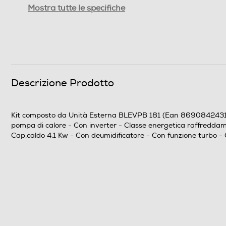
Riscaldamento nominale-Btu h
Mostra tutte le specifiche
Raffreddamento nominale-Kw
Riscaldamento nominale-Kw
Coefficiente SEER
Descrizione Prodotto
Coefficiente SCOP
Kit composto da Unità Esterna BLEVPB 181 (Ean 869084243160
Efficienze
pompa di calore - Con inverter - Classe energetica raffredda
Cap.caldo 4,1 Kw - Con deumidificatore - Con funzione turbo -
Classe energia raffreddamento
Classe energia riscaldamento
Consumi
Consumo energia annuo freddo-kWh