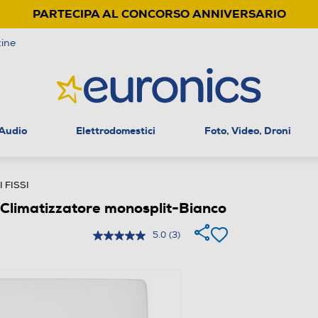
PARTECIPA AL CONCORSO ANNIVERSARIO
ine
 Audio
Elettrodomestici
Foto, Video, Droni
 FISSI
imatizzatore monosplit-Bianco
5.0
(3)