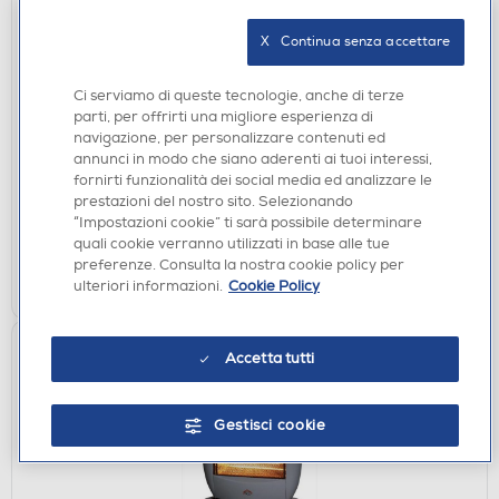
X   Continua senza accettare
VENTILATORI
Ci serviamo di queste tecnologie, anche di terze
DCG ELTRONIC - VE1655 B-Nero
parti, per offrirti una migliore esperienza di
navigazione, per personalizzare contenuti ed
€ 39,90
annunci in modo che siano aderenti ai tuoi interessi,
fornirti funzionalità dei social media ed analizzare le
disponibile
Acquisto online:
prestazioni del nostro sito. Selezionando
verifica
Ritiro in negozio in 30' gratuito:
“Impostazioni cookie” ti sarà possibile determinare
quali cookie verranno utilizzati in base alle tue
preferenze. Consulta la nostra cookie policy per
AGGIUNGI
ulteriori informazioni.
Cookie Policy
Accetta tutti
Gestisci cookie