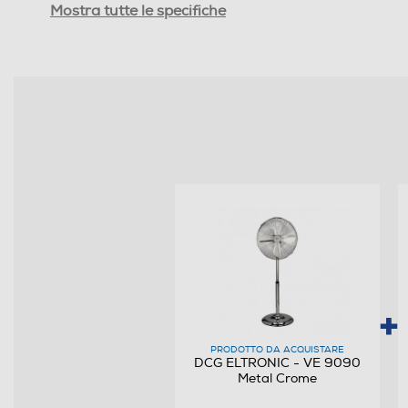
Funzioni e Plus
Mostra tutte le specifiche
Base oscillante
Altezza regolabile
Numero di velocità
Telecomando
Descrizione
Informazioni sulla sicurezza del prodotto
Clicca qui
PRODOTTO DA ACQUISTARE
DCG ELTRONIC - VE 9090
Metal Crome