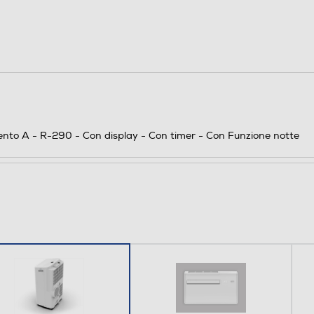
9000
2,6
2,6
R-290
ento A - R-290 - Con display - Con timer - Con Funzione notte
A