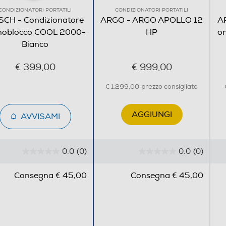
CONDIZIONATORI PORTATILI
CONDIZIONATORI PORTATILI
CH - Condizionatore
ARGO - ARGO APOLLO 12
A
oblocco COOL 2000-
HP
on
Bianco
€ 399,00
€ 999,00
€ 1.299,00
prezzo consigliato
AGGIUNGI
Aria/Aria
AVVISAMI
0.0
(0)
0.0
(0)
0
0
.
.
Consegna € 45,00
Consegna € 45,00
0
0
s
s
u
u
420
5
5