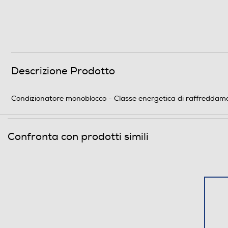
Raffreddamento nominale-Btu h
Raffreddamento nominale-Kw
Coefficiente SEER
Descrizione Prodotto
Tipo di gas utilizzato
Condizionatore monoblocco - Classe energetica di raffreddam
Efficienze
Confronta con prodotti simili
Classe energia raffreddamento
Funzioni e Plus
Pompa di calore
Display