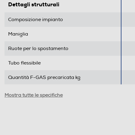
Dettagli strutturali
Profondità UE-mm
Composizione impianto
Informazioni sulla sicurezza del prodotto
Maniglia
Clicca qui
Ruote per lo spostamento
Tubo flessibile
Quantità F-GAS precaricata kg
Protezione compressore
Mostra tutte le specifiche