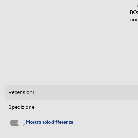
Timer
BOS
Funzione solo deumidificazione
mon
Funzione sola ventilazione
Funzione Notte
Oscillazione automatica griglia
Tipo di condensazione
Accessori
Recensioni
Telecomando
Spedizione
Dimensioni - Peso
Mostra solo differenze
Larghezza UE-mm