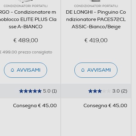
CONDIZIONATORI PORTATILI
CONDIZIONATORI PORTATILI
RGO - Condizionatore m
DE LONGHI - Pinguino Co
oblocco ELITE PLUS Cla
ndizionatore PACES72CL
sse A-BIANCO
ASSIC-Bianco/Beige
€ 489,00
€ 419,00
€ 499,00
prezzo consigliato
AVVISAMI
AVVISAMI
5.0
(1)
3.0
(2)
5
3
.
.
Consegna € 45,00
Consegna € 45,00
0
0
s
s
u
u
5
5