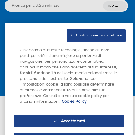
INVIA
Seguici sui social
X   Continua senza accettare
Ci serviamo di queste tecnologie, anche di terze
parti, per offrirti una migliore esperienza di
Scarica la nostra app
navigazione, per personalizzare contenuti ed
annunci in modo che siano aderenti ai tuoi interessi,
fornirti funzionalità dei social media ed analizzare le
prestazioni del nostro sito. Selezionando
“Impostazioni cookie” ti sarà possibile determinare
quali cookie verranno utilizzati in base alle tue
preferenze. Consulta la nostra cookie policy per
ulteriori informazioni.
Cookie Policy
Euronics Italia SpA. Sede legale Via Montefeltro, 6/a 20156 Milano
Partita Iva, Codice Fiscale e iscrizione CCIAA Milano Monza Brianza Lodi
n. 13337170156. Codice intermediario SDI: HHBD9AK. Vendite soggette
agli Artt. 45 e ss del Codice del Consumo in tema di Diritti dei
Accetta tutti
Consumatori.