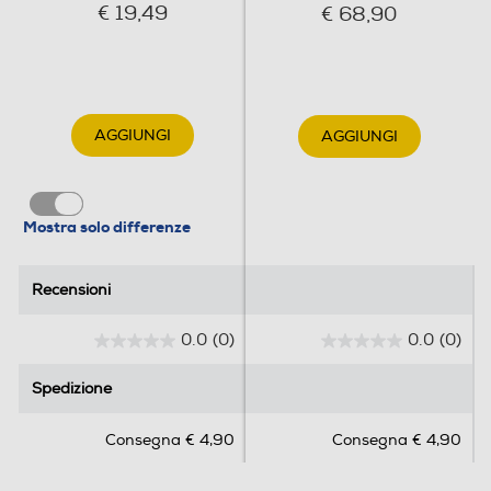
€ 19,49
€ 68,90
AGGIUNGI
AGGIUNGI
Mostra solo differenze
Recensioni
Recensioni
0.0
(0)
0.0
(0)
0
0
.
.
Spedizione
Spedizione
0
0
s
s
Consegna € 4,90
Consegna € 4,90
u
u
5
5
s
s