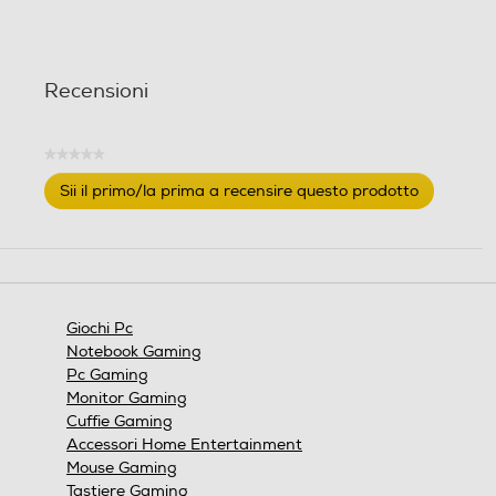
t
t
e
e
l
l
Recensioni
l
l
e
e
.
.
★★★★★
Nessuna
Sii il primo/la prima a recensire questo prodotto
valutazione
.
Questa
azione
aprirà
una
finestra
Giochi Pc
modale.
Notebook Gaming
Pc Gaming
Monitor Gaming
Cuffie Gaming
Accessori Home Entertainment
Mouse Gaming
Tastiere Gaming