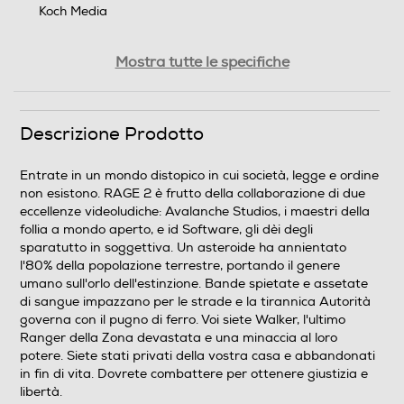
Koch Media
PEGI
Mostra tutte le specifiche
da 18 anni in su
Trama
Descrizione Prodotto
Entrate in un mondo distopico in cui società, legge e
Entrate in un mondo distopico in cui società, legge e ordine
ordine non esistono. RAGE 2 è frutto della
non esistono. RAGE 2 è frutto della collaborazione di due
collaborazione di due eccellenze videoludiche: Avalanche
eccellenze videoludiche: Avalanche Studios, i maestri della
Studios, i maestri della follia a mondo aperto, e id
follia a mondo aperto, e id Software, gli dèi degli
Software, gli dèi degli sparatutto in soggettiva. Un
sparatutto in soggettiva. Un asteroide ha annientato
asteroide ha annientato l'80% della popolazione
l'80% della popolazione terrestre, portando il genere
terrestre, portando il genere umano sull'orlo
umano sull'orlo dell'estinzione. Bande spietate e assetate
dell'estinzione. Bande spietate e assetate di sangue
di sangue impazzano per le strade e la tirannica Autorità
impazzano per le strade e la tirannica Autorità governa
governa con il pugno di ferro. Voi siete Walker, l'ultimo
con il pugno di ferro. Voi siete Walker, l'ultimo Ranger
Ranger della Zona devastata e una minaccia al loro
della Zona devastata e una minaccia al loro potere.
potere. Siete stati privati della vostra casa e abbandonati
Siete stati privati della vostra casa e abbandonati in fin
in fin di vita. Dovrete combattere per ottenere giustizia e
di vita. Dovrete combattere per ottenere giustizia e
libertà.