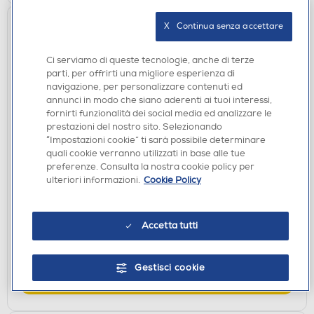
X   Continua senza accettare
Ci serviamo di queste tecnologie, anche di terze
parti, per offrirti una migliore esperienza di
navigazione, per personalizzare contenuti ed
annunci in modo che siano aderenti ai tuoi interessi,
fornirti funzionalità dei social media ed analizzare le
prestazioni del nostro sito. Selezionando
“Impostazioni cookie” ti sarà possibile determinare
ACCESSORI HOME ENTERTAINMENT
quali cookie verranno utilizzati in base alle tue
NACON - NACON PS4 LIGHT PAD GREEN-
preferenze. Consulta la nostra cookie policy per
TRASPARENTE GREEN
ulteriori informazioni.
Cookie Policy
€ 38,90
€ 41,99
consigliato
Accetta tutti
disponibile
Acquisto online:
verifica
Ritiro in negozio in 30' gratuito:
Gestisci cookie
AGGIUNGI