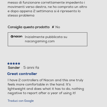
messo di funzionare correttamente impedento i
movimenti verso destra, ne ho comprato un altro
e dopo appena 2 settimana si è ripresento lo
stesso problema
Consiglia questo prodotto
✘
No
Inizialmente pubblicata su
nacongaming.com
★★★★★
★★★★★
·
5 anni fa
Sander
5
su
Great controller
5
I have 2 controllers of Nacon and this one truly
stelle.
feels more comfortable in the hand. It's
lightweight and does what it has to do, nothing
negative to report after a year of using it!
Traduci con Google