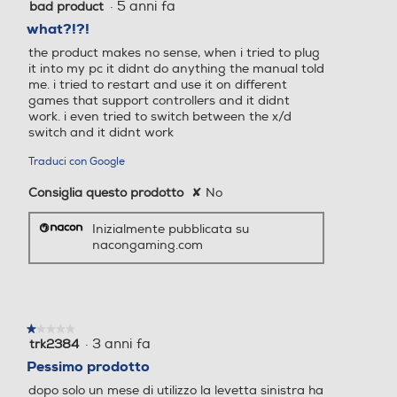
·
5 anni fa
bad product
1
su
what?!?!
5
the product makes no sense, when i tried to plug
stelle.
it into my pc it didnt do anything the manual told
me. i tried to restart and use it on different
games that support controllers and it didnt
work. i even tried to switch between the x/d
switch and it didnt work
Traduci con Google
Consiglia questo prodotto
✘
No
Inizialmente pubblicata su
nacongaming.com
★★★★★
★★★★★
·
3 anni fa
trk2384
1
su
Pessimo prodotto
5
dopo solo un mese di utilizzo la levetta sinistra ha
stelle.