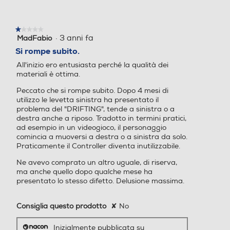
una
finestra
modale.
★★★★★
★★★★★
·
3 anni fa
MadFabio
1
su
Si rompe subito.
5
All'inizio ero entusiasta perché la qualità dei
stelle.
materiali è ottima.
Peccato che si rompe subito. Dopo 4 mesi di
utilizzo le levetta sinistra ha presentato il
problema del "DRIFTING", tende a sinistra o a
destra anche a riposo. Tradotto in termini pratici,
ad esempio in un videogioco, il personaggio
comincia a muoversi a destra o a sinistra da solo.
Praticamente il Controller diventa inutilizzabile.
Ne avevo comprato un altro uguale, di riserva,
ma anche quello dopo qualche mese ha
presentato lo stesso difetto. Delusione massima.
Consiglia questo prodotto
✘
No
Inizialmente pubblicata su