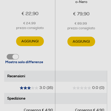
o-Nero
€ 22,90
€ 79,90
€ 24,99
€ 89,99
prezzo consigliato
prezzo consigliato
AGGIUNGI
AGGIUNGI
Mostra solo differenze
Recensioni
Recensioni
3.0
(16)
0.0
(0)
3
0
.
.
Spedizione
Spedizione
0
0
s
s
Consegna € 4,90
Consegna € 4,90