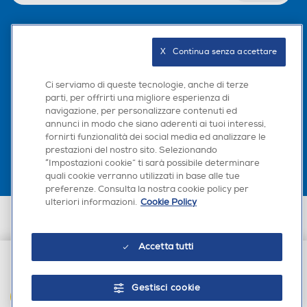
Seguici sui social
X   Continua senza accettare
Ci serviamo di queste tecnologie, anche di terze
parti, per offrirti una migliore esperienza di
navigazione, per personalizzare contenuti ed
Scarica la nostra app
annunci in modo che siano aderenti ai tuoi interessi,
fornirti funzionalità dei social media ed analizzare le
prestazioni del nostro sito. Selezionando
“Impostazioni cookie” ti sarà possibile determinare
quali cookie verranno utilizzati in base alle tue
preferenze. Consulta la nostra cookie policy per
ulteriori informazioni.
Cookie Policy
Euronics Italia SpA. Sede legale Via Montefeltro, 6/a 20156 Milano
Partita Iva, Codice Fiscale e iscrizione CCIAA Milano Monza Brianza Lodi
n. 13337170156. Codice intermediario SDI: HHBD9AK. Vendite soggette
Accetta tutti
agli Artt. 45 e ss del Codice del Consumo in tema di Diritti dei
Consumatori.
€ 22,90
Gestisci cookie
AGGIUNGI AL CARRELLO