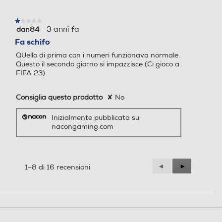
★★★★★
★★★★★
·
3 anni fa
dan84
1
su
Fa schifo
5
QUello di prima con i numeri funzionava normale.
stelle.
Questo il secondo giorno si impazzisce (Ci gioco a
FIFA 23)
Consiglia questo prodotto
✘
No
Inizialmente pubblicata su
nacongaming.com
Precedente
◄
Successiva
►
1–8 di 16 recensioni
Reviews
Reviews