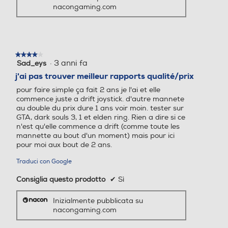
nacongaming.com
★★★★★
★★★★★
·
3 anni fa
Sad_eys
4
su
j'ai pas trouver meilleur rapports qualité/prix
5
pour faire simple ça fait 2 ans je l'ai et elle
stelle.
commence juste a drift joystick. d'autre mannete
au double du prix dure 1 ans voir moin. tester sur
GTA, dark souls 3, 1 et elden ring. Rien a dire si ce
n'est qu'elle commence a drift (comme toute les
mannette au bout d'un moment) mais pour ici
pour moi aux bout de 2 ans.
Traduci con Google
Consiglia questo prodotto
✔
Sì
Inizialmente pubblicata su
nacongaming.com