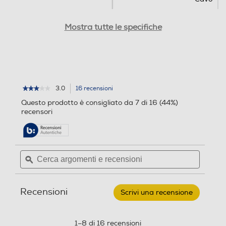
Ricevitore wireless nano
Ricevitore wireless nano
Mostra tutte le specifiche
Collegamento
Collegamento
3.0
16 recensioni
L'azione
★★★★★
★★★★★
3
porterà
Questo prodotto è consigliato da 7 di 16 (44%)
su
alla
recensori
5
pagina
stelle.
delle
Leggi
recensioni.
recensioni
per
Cerca
Cerca
NACON
argomenti
ϙ
argoment
-
PC
e
e
Controller
recensioni
recensio
PCGC-
Recensioni
100XF-
Scrivi una recensione
.
Nero
Questa
azione
aprirà
1–8 di 16 recensioni