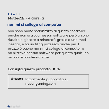
★★★★★
★★★★★
·
4 anni fa
Matteo32
3
su
non mi si collega al computer
5
non sono molto soddisfatto di questo controller
stelle.
perchè non si trova nessun software però ci sono
riuscito a giocare a minecraft grazie a una mod
inserita, è ha un filing pazzesco anche per il
prezzo è buono ma nn si collega al computer e
nn si trova nessun software per questo qualcuno
mi può rispondere grazie.
Consiglia questo prodotto
✘
No
Inizialmente pubblicata su
nacongaming.com
★★★★★
★★★★★