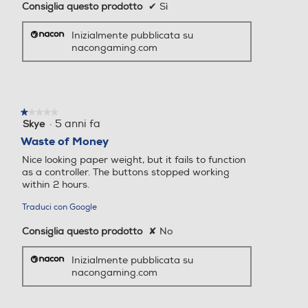
Consiglia questo prodotto
✔
Sì
Inizialmente pubblicata su
nacongaming.com
★★★★★
★★★★★
·
5 anni fa
Skye
1
su
Waste of Money
5
Nice looking paper weight, but it fails to function
stelle.
as a controller. The buttons stopped working
within 2 hours.
Traduci con Google
Consiglia questo prodotto
✘
No
Inizialmente pubblicata su
nacongaming.com