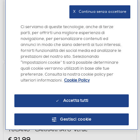
€ 24,90
X   Continua senza accettare
€ 42,90
consigliato
Ci serviamo di queste tecnologie, anche di terze
disponibile
Acquisto online:
parti, per offrirti una migliore esperienza di
verifica
Ritiro in negozio in 30' gratuito:
navigazione, per personalizzare contenuti ed
annunci in modo che siano aderenti ai tuoi interessi,
AGGIUNGI
fornirti funzionalità dei social media ed analizzare le
prestazioni del nostro sito. Selezionando
“Impostazioni cookie” ti sarà possibile determinare
quali cookie verranno utilizzati in base alle tue
preferenze. Consulta la nostra cookie policy per
ulteriori informazioni.
Cookie Policy
Accetta tutti
Gestisci cookie
BORSE PORTA PC
TUCANO - CARRARMATO-Verde
€ 21,99