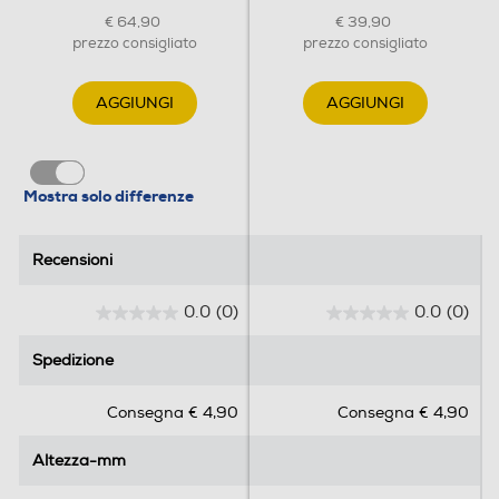
€ 64,90
€ 39,90
prezzo consigliato
prezzo consigliato
AGGIUNGI
AGGIUNGI
Mostra solo differenze
Recensioni
Recensioni
0.0
(0)
0.0
(0)
0
0
.
.
Spedizione
Spedizione
0
0
s
s
Consegna € 4,90
Consegna € 4,90
u
u
5
5
Altezza-mm
Altezza-mm
s
s
t
t