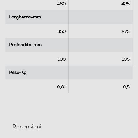
e
e
480
425
l
l
l
l
Larghezza-mm
Larghezza-mm
e
e
.
.
350
275
Profondità-mm
Profondità-mm
180
105
Peso-Kg
Peso-Kg
0,81
0,5
Recensioni