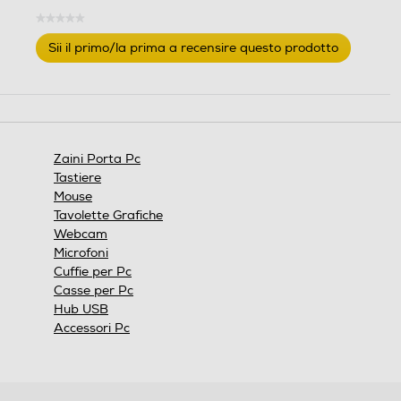
★★★★★
Nessuna
Sii il primo/la prima a recensire questo prodotto
valutazione
.
Questa
azione
aprirà
una
finestra
Zaini Porta Pc
modale.
Tastiere
Mouse
Tavolette Grafiche
Webcam
Microfoni
Cuffie per Pc
Casse per Pc
Hub USB
Accessori Pc