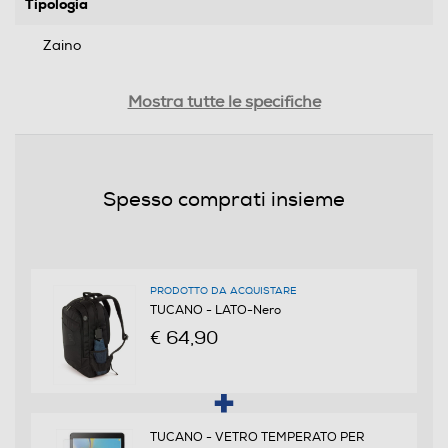
Tipologia
Zaino
Compatibilità
Mostra tutte le specifiche
Tablet, Notebook 17"
Materiale
Spesso comprati insieme
Sintetico
Descrizione materiale
Polyester
PRODOTTO DA ACQUISTARE
TUCANO - LATO-Nero
Altezza interna scomparto principale-cm
€ 64,90
28,5
Lunghezza interna scomparto principale-cm
TUCANO - VETRO TEMPERATO PER