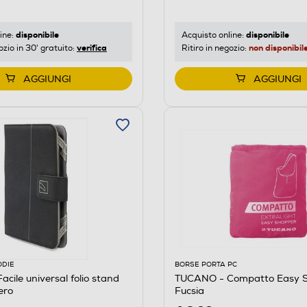
disponibile
disponibile
ine:
Acquisto online:
verifica
non disponibil
ozio in 30' gratuito:
Ritiro in negozio:
AGGIUNGI
AGGIUNGI
ODIE
BORSE PORTA PC
cile universal folio stand
TUCANO - Compatto Easy 
ero
Fucsia