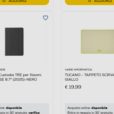
AGGIUNGI
AGGIUNGI
ODIE
VARIE INFORMATICA
ustodia TRE per Xiaomi
TUCANO - TAPPETO SCRIV
SE 8.7" (2025)-NERO
GIALLO
€ 19,99
disponibile
disponibile
ine:
Acquisto online:
verifica
ozio in 30' gratuito:
Ritiro in negozio in 30' gratuito: