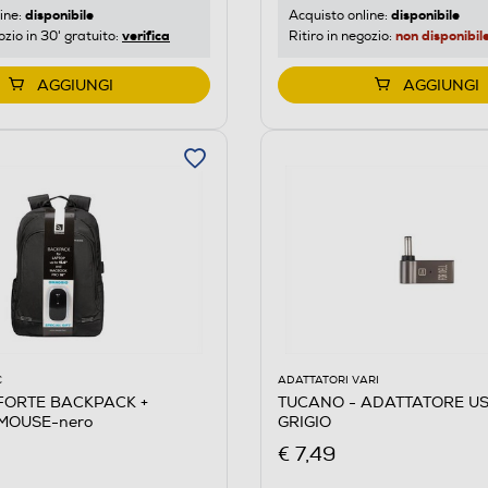
disponibile
disponibile
ine:
Acquisto online:
verifica
non disponibil
ozio in 30' gratuito:
Ritiro in negozio:
AGGIUNGI
AGGIUNGI
C
ADATTATORI VARI
FORTE BACKPACK +
TUCANO - ADATTATORE U
MOUSE-nero
GRIGIO
€ 7,49