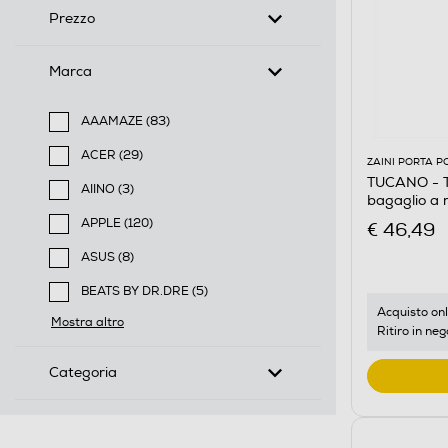
Prezzo
Marca
AAAMAZE (83)
Filtra per Marca: AAAMAZE
ACER (29)
ZAINI PORTA P
Filtra per Marca: ACER
TUCANO - TU
AIINO (3)
bagaglio a
Filtra per Marca: AIINO
APPLE (120)
€ 46,49
Filtra per Marca: APPLE
ASUS (8)
Filtra per Marca: ASUS
BEATS BY DR.DRE (5)
Filtra per Marca: BEATS BY DR.DRE
Acquisto onl
Mostra altro
Ritiro in neg
Categoria