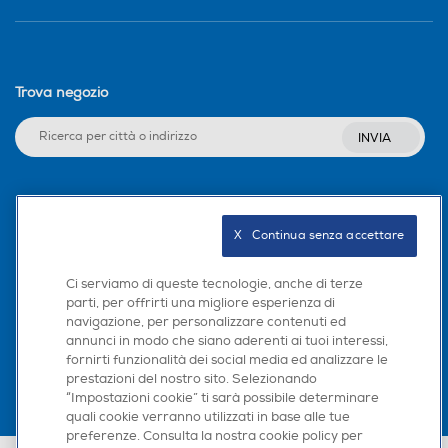
Trova negozio
INVIA
Seguici sui social
X   Continua senza accettare
Ci serviamo di queste tecnologie, anche di terze
parti, per offrirti una migliore esperienza di
Scarica la nostra app
navigazione, per personalizzare contenuti ed
annunci in modo che siano aderenti ai tuoi interessi,
fornirti funzionalità dei social media ed analizzare le
prestazioni del nostro sito. Selezionando
“Impostazioni cookie” ti sarà possibile determinare
quali cookie verranno utilizzati in base alle tue
preferenze. Consulta la nostra cookie policy per