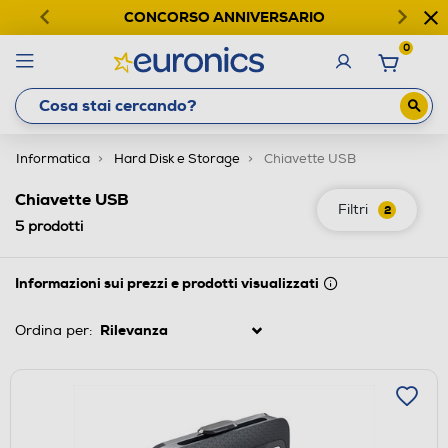
CONCORSO ANNIVERSARIO
0
Informatica
Hard Disk e Storage
Chiavette USB
Chiavette USB
Filtri
2
5
prodotti
Informazioni sui prezzi e prodotti visualizzati
Ordina per: