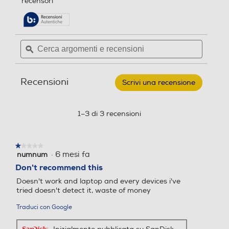
recensori
5
pagina
stelle.
delle
Leggi
recensioni.
recensioni
per
Cerca
Cerca
SANDISK
argomenti
ϙ
argoment
-
USB
e
e
CRUZER
recensioni
recensio
BLADE
Recensioni
64GB
Scrivi una recensione
.
Questa
azione
aprirà
1–3 di 3 recensioni
una
finestra
modale.
★★★★★
★★★★★
·
6 mesi fa
numnum
1
su
Don't recommend this
5
Doesn't work and laptop and every devices i've
stelle.
tried doesn't detect it, waste of money
Traduci con Google