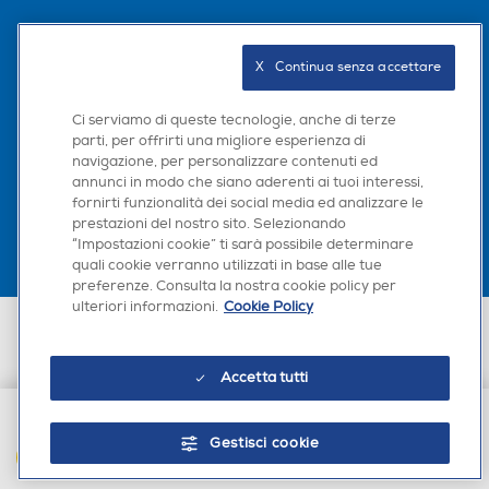
Seguici sui social
X   Continua senza accettare
Ci serviamo di queste tecnologie, anche di terze
parti, per offrirti una migliore esperienza di
navigazione, per personalizzare contenuti ed
Scarica la nostra app
annunci in modo che siano aderenti ai tuoi interessi,
fornirti funzionalità dei social media ed analizzare le
prestazioni del nostro sito. Selezionando
“Impostazioni cookie” ti sarà possibile determinare
quali cookie verranno utilizzati in base alle tue
preferenze. Consulta la nostra cookie policy per
ulteriori informazioni.
Cookie Policy
Euronics Italia SpA. Sede legale Via Montefeltro, 6/a 20156 Milano
Partita Iva, Codice Fiscale e iscrizione CCIAA Milano Monza Brianza Lodi
n. 13337170156. Codice intermediario SDI: HHBD9AK. Vendite soggette
Accetta tutti
agli Artt. 45 e ss del Codice del Consumo in tema di Diritti dei
Consumatori.
Gestisci cookie
AGGIUNGI AL CARRELLO