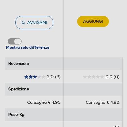
AGGIUNGI
AVVISAMI
Mostra solo differenze
Recensioni
Recensioni
3.0
(3)
0.0
(0)
3
0
.
.
Spedizione
Spedizione
0
0
s
s
Consegna € 4,90
Consegna € 4,90
u
u
5
5
Peso-Kg
Peso-Kg
s
s
t
t