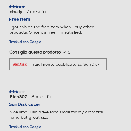
★★★★★
★★★★★
·
7 mesi fa
cloudy
5
su
Free item
5
I got this as the free item when I buy other
stelle.
products. Since it's free, I'm satisfied.
Traduci con Google
Consiglia questo prodotto
✔
Sì
Inizialmente pubblicata su SanDisk
★★★★★
★★★★★
·
8 mesi fa
Ellen307
3
su
SanDisk cuzer
5
Nice small usb drive tooo small for my arthritics
stelle.
hand but great size
Traduci con Google