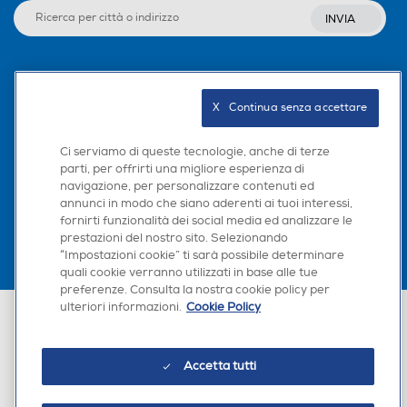
INVIA
Seguici sui social
X   Continua senza accettare
Ci serviamo di queste tecnologie, anche di terze
parti, per offrirti una migliore esperienza di
Scarica la nostra app
navigazione, per personalizzare contenuti ed
annunci in modo che siano aderenti ai tuoi interessi,
fornirti funzionalità dei social media ed analizzare le
prestazioni del nostro sito. Selezionando
“Impostazioni cookie” ti sarà possibile determinare
quali cookie verranno utilizzati in base alle tue
preferenze. Consulta la nostra cookie policy per
ulteriori informazioni.
Cookie Policy
Euronics Italia SpA. Sede legale Via Montefeltro, 6/a 20156 Milano
Partita Iva, Codice Fiscale e iscrizione CCIAA Milano Monza Brianza Lodi
n. 13337170156. Codice intermediario SDI: HHBD9AK. Vendite soggette
agli Artt. 45 e ss del Codice del Consumo in tema di Diritti dei
Accetta tutti
Consumatori.