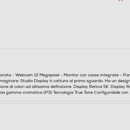
5120
2880
rata - Webcam 12 Megapixel - Monitor con casse integrate - Porta
aginare: Studio Display ti cattura al primo sguardo. Ha un design 
ione di colori ad altissima definizione. Display Retina 5K. Display
 Ampia gamma cromatica (P3) Tecnologia True Tone Configurabile con
12