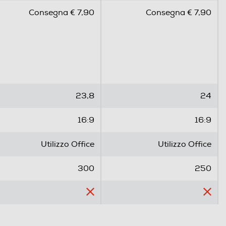
.
.
Consegna € 7,90
Consegna € 7,90
0
0
s
s
u
u
5
5
s
s
t
t
e
e
23,8
24
l
l
l
l
16:9
16:9
e
e
.
.
Utilizzo Office
Utilizzo Office
3
r
300
250
e
c
e
n
1920
1920
s