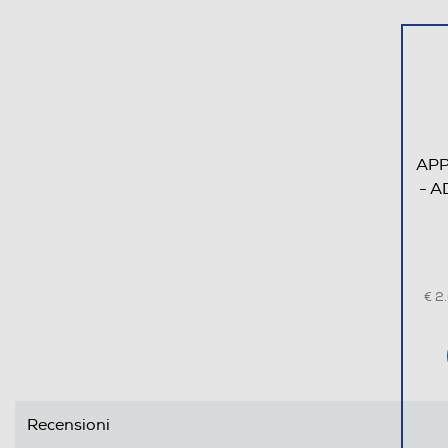
Monitor con casse
Microfono integrato
Connessioni
Connessione HDMI
APP
- A
Porta USB
€ 2
Altre interfacce video
Recensioni