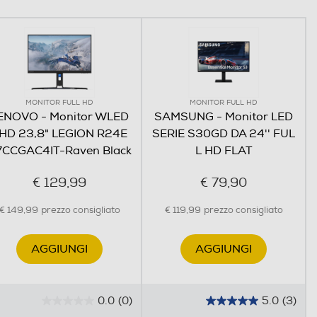
MONITOR FULL HD
MONITOR FULL HD
ENOVO - Monitor WLED
SAMSUNG - Monitor LED
HD 23,8" LEGION R24E
SERIE S30GD DA 24'' FUL
7CCGAC4IT-Raven Black
L HD FLAT
€ 129,99
€ 79,90
€ 149,99
prezzo consigliato
€ 119,99
prezzo consigliato
AGGIUNGI
AGGIUNGI
0.0
(0)
5.0
(3)
0
5