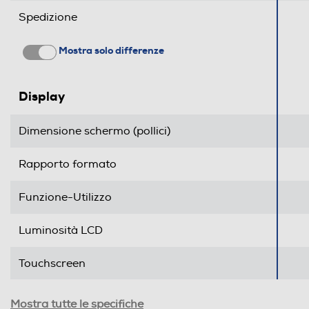
Spedizione
Consumi
Mostra solo differenze
Consumo di energia in modalità SDR per 1000h 
Display
Nuova Classe efficienza energetica
Dimensione schermo (pollici)
Descrizione
Rapporto formato
Funzione-Utilizzo
Altre caratteristiche
Luminosità LCD
Touchscreen
Accessori in dotazione
Ris. orizzontale-pixel
Mostra tutte le specifiche