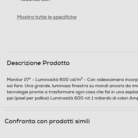
Ris. orizzontale-pixel
Mostra tutte le specifiche
Ris. verticale-pixel
Multimedia
Sintonizzatore DVB-T
Descrizione Prodotto
Sintonizzatore DVB-C
Monitor 27" - Luminosità 600 cd/m² - Con videocamera incorpo
Sintonizzatore DVB-S
sai fare. Una grande, luminosa finestra su mondi ancora da imm
tecnologie pronte a trasformare ogni cosa che fai in una esplos
Videocamera incorporata
ppi (pixel per pollice) Luminosità 600 nit 1 miliardo di colori
Risoluzione webcam-Mpixel
Confronta con prodotti simili
Lettore o registratore DVD