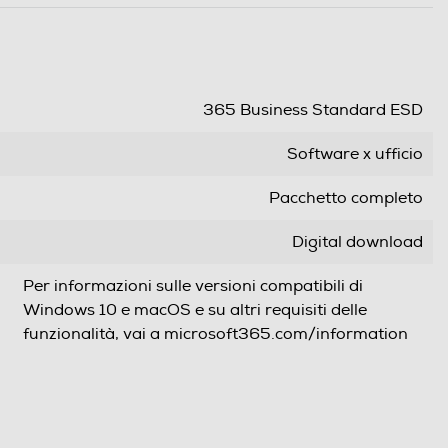
365 Business Standard ESD
Software x ufficio
Pacchetto completo
Digital download
Per informazioni sulle versioni compatibili di
Windows 10 e macOS e su altri requisiti delle
funzionalità, vai a microsoft365.com/information
Accesso a Internet
Ricevi le versioni desktop delle app premium di
Office apps: Outlook, Word, Excel e PowerPoint,