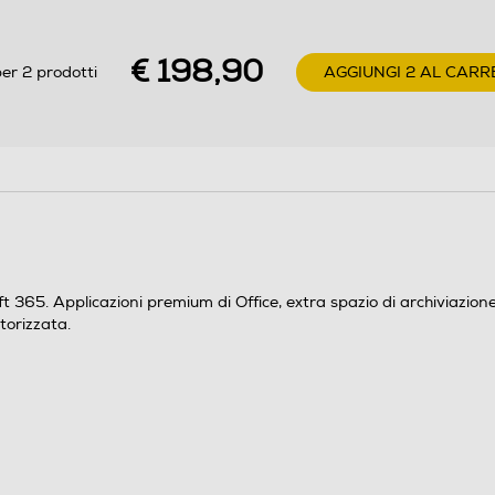
font premium per creare presentazioni memorabili.
L’Intelligenza Artificiale inclusa nelle applicazioni
premium Office ti aiuta a risparmiare tempo per
€ 198,90
er 2 prodotti
AGGIUNGI 2 AL CARR
creare in modo più veloce, più semplice e proficuo
che mai. - Mettere al sicuro i tuoi file più
importanti. Microsoft 365 include 1 TB di spazio di
archiviazione sul cloud OneDrive per contenere le
cose a cui tieni di più. E con Vault personale in
OneDrive le tue informazioni private sono al sicuro.
Puoi beneficiare anche del rilevamento di
ransomware e del backup automatico delle cartelle
del PC. - Essere sempre aggiornato tramite
t 365. Applicazioni premium di Office, extra spazio di archiviazione 
Outlook.
torizzata.
Si