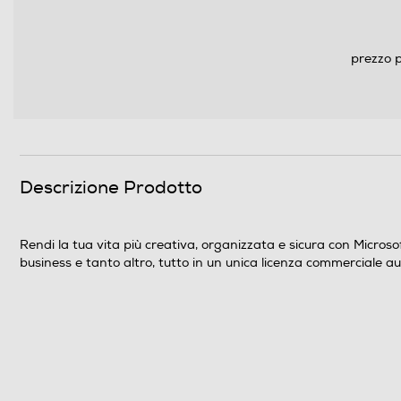
prezzo p
Descrizione marketing
Descrizione Prodotto
Rendi la tua vita più creativa, organizzata e sicura con Microsof
business e tanto altro, tutto in un unica licenza commerciale au
Digitale
Informazioni sulla sicurezza del prodotto
Clicca qui