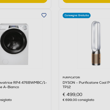
Consegna Gratuita
PURIFICATORI
M
DYSON - Purificatore Cool
avatrice RP4 476BWMBC/1-
TP12
se A-Bianco
€ 499,00
€ 699,00
consigliato
sigliato