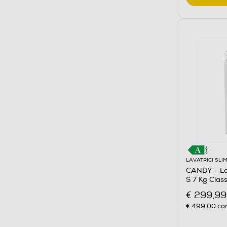
LAVATRICI SLI
CANDY - L
S 7 Kg Clas
€ 299,99
€ 499,00
con