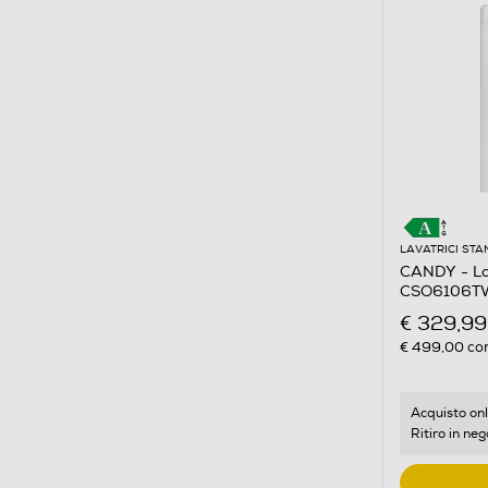
LAVATRICI ST
CANDY - La
CSO6106TW
Bianco
€ 329,99
€ 499,00
con
Acquisto onl
Ritiro in neg