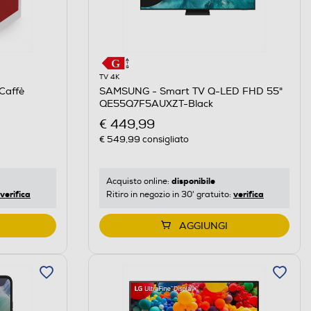
TV 4K
Caffè
SAMSUNG - Smart TV Q-LED FHD 55"
QE55Q7F5AUXZT-Black
€ 449,99
€ 549,99
consigliato
disponibile
Acquisto online:
verifica
verifica
Ritiro in negozio in 30' gratuito:
AGGIUNGI