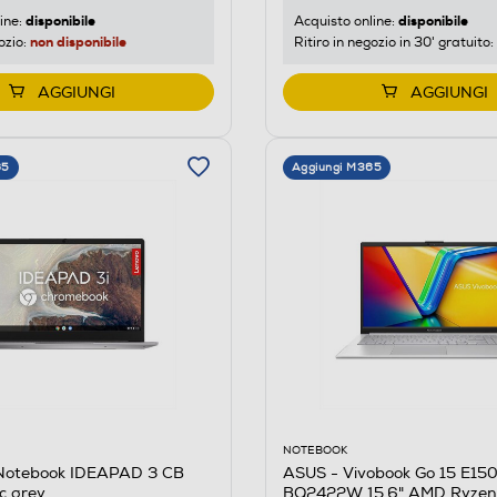
disponibile
disponibile
Acquisto online:
ine:
non disponibile
Ritiro in negozio in 30' gratuito:
ozio:
AGGIUNGI
AGGIUNGI
65
Aggiungi M365
NOTEBOOK
ASUS - Vivobook Go 15 E15
Notebook IDEAPAD 3 CB
BQ2422W 15.6" AMD Ryzen
c grey