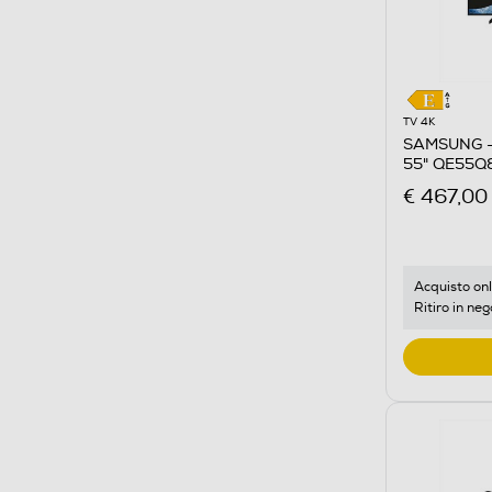
TV 4K
SAMSUNG -
55" QE55Q
€ 467,00
Acquisto onl
Ritiro in neg