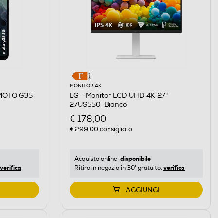
MONITOR 4K
MOTO G35
LG - Monitor LCD UHD 4K 27"
27US550-Bianco
€ 178,00
€ 299,00
consigliato
disponibile
Acquisto online:
verifica
verifica
Ritiro in negozio in 30' gratuito:
AGGIUNGI