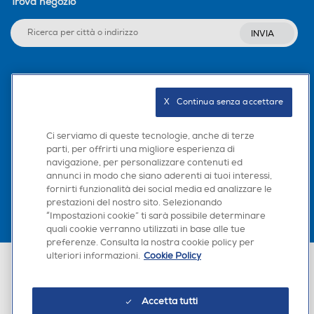
Trova negozio
INVIA
Seguici sui social
X   Continua senza accettare
Ci serviamo di queste tecnologie, anche di terze
parti, per offrirti una migliore esperienza di
Scarica la nostra app
navigazione, per personalizzare contenuti ed
annunci in modo che siano aderenti ai tuoi interessi,
fornirti funzionalità dei social media ed analizzare le
prestazioni del nostro sito. Selezionando
“Impostazioni cookie” ti sarà possibile determinare
quali cookie verranno utilizzati in base alle tue
preferenze. Consulta la nostra cookie policy per
ulteriori informazioni.
Cookie Policy
Euronics Italia SpA. Sede legale Via Montefeltro, 6/a 20156 Milano
Partita Iva, Codice Fiscale e iscrizione CCIAA Milano Monza Brianza Lodi
n. 13337170156. Codice intermediario SDI: HHBD9AK. Vendite soggette
agli Artt. 45 e ss del Codice del Consumo in tema di Diritti dei
Accetta tutti
Consumatori.