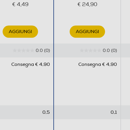
€ 4,49
€ 24,90
AGGIUNGI
AGGIUNGI
0.0
(0)
0.0
(0)
0
0
.
.
Consegna € 4,90
Consegna € 4,90
0
0
s
s
u
u
5
5
s
s
t
t
e
e
0,5
0,1
l
l
l
l