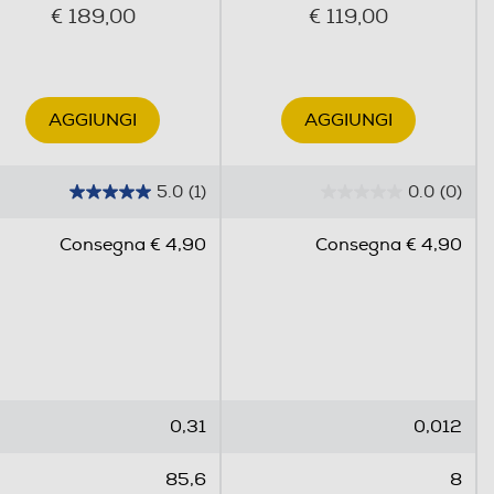
€ 189,00
€ 119,00
AGGIUNGI
AGGIUNGI
5.0
(1)
0.0
(0)
5
0
.
.
Consegna € 4,90
Consegna € 4,90
0
0
s
s
u
u
5
5
s
s
t
t
e
e
0,31
0,012
l
l
l
l
85,6
8