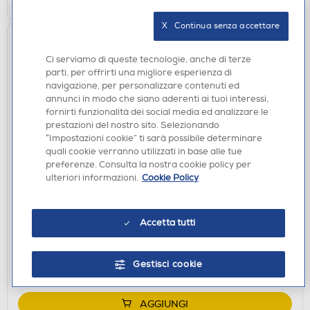
X   Continua senza accettare
Ci serviamo di queste tecnologie, anche di terze
parti, per offrirti una migliore esperienza di
navigazione, per personalizzare contenuti ed
annunci in modo che siano aderenti ai tuoi interessi,
fornirti funzionalità dei social media ed analizzare le
prestazioni del nostro sito. Selezionando
“Impostazioni cookie” ti sarà possibile determinare
quali cookie verranno utilizzati in base alle tue
preferenze. Consulta la nostra cookie policy per
SMARTPHONE DUAL SIM
ulteriori informazioni.
Cookie Policy
MOTOROLA - Smartphone MOTO G06 4/256-
PANTONE Tapestry
Accetta tutti
€ 129,00
disponibile
Acquisto online:
Gestisci cookie
verifica
Ritiro in negozio in 30' gratuito:
AGGIUNGI