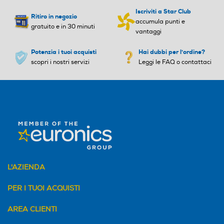
PD (Power Delivery)
PD (Power Delivery)
NFC - GPS - Batteria 4000 mAh
Iscriviti a Star Club
Ritiro in negozio
accumula punti e
gratuito e in 30 minuti
vantaggi
Tastiera touchscreen
Tastiera touchscreen
Potenzia i tuoi acquisti
Hai dubbi per l'ordine?
scopri i nostri servizi
Leggi le FAQ o contattaci
Tipologia secondo display
Tipologia secondo display
Display esterno pOLED da
4.0'', 165Hz, SGS Low Blue
Light Certified, SGS Log Mo
tion Blur Certified
Altezza-mm
Altezza-mm
L'AZIENDA
PER I TUOI ACQUISTI
171
167
AREA CLIENTI
Larghezza-mm
Larghezza-mm