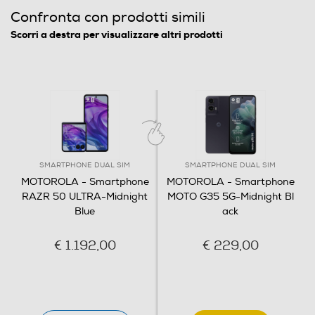
Confronta con prodotti simili
Fotocamera digitale
Scorri a destra per visualizzare altri prodotti
MegaPixel totali
50
Altre specifiche fotocamera/e
Fotocamera principale da 50MP + 50MP
SMARTPHONE DUAL SIM
SMARTPHONE DUAL SIM
MOTOROLA - Smartphone
MOTOROLA - Smartphone
Presenza autofocus
RAZR 50 ULTRA-Midnight
MOTO G35 5G-Midnight Bl
Blue
ack
€ 1.192,00
€ 229,00
Flash incorporato
Fotocamera frontale