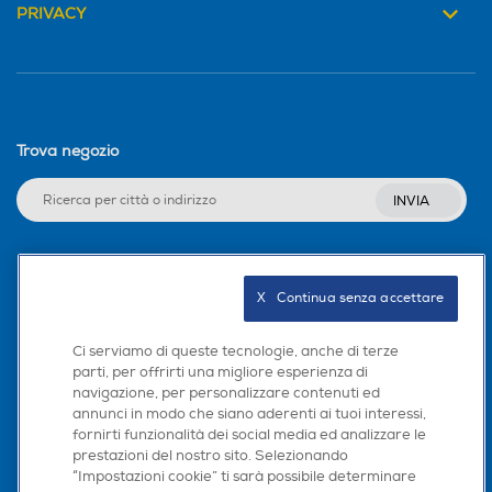
PRIVACY
74
76
Profondità-mm
Profondità-mm
7,1
7,8
Trova negozio
Peso-gr
Peso-gr
INVIA
184
180
Nuova Classe efficienza en
Nuova Classe efficienza en
Seguici sui social
ergetica
ergetica
X   Continua senza accettare
B
Ci serviamo di queste tecnologie, anche di terze
parti, per offrirti una migliore esperienza di
Durata della batteria per c
Durata della batteria per c
navigazione, per personalizzare contenuti ed
Scarica la nostra app
iclo (ore:min)
iclo (ore:min)
annunci in modo che siano aderenti ai tuoi interessi,
fornirti funzionalità dei social media ed analizzare le
prestazioni del nostro sito. Selezionando
48,27
“Impostazioni cookie” ti sarà possibile determinare