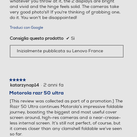
whatever you throw at it, the 2 displays are bright
profilo di utilizzo misto (che comprende sia l'utilizzo che il
and vivid and the hinge feels solid. The cameras take
very good photo's!! If you're thinking of grabbing one,
tempo di standby) in condizioni di rete ottimali. Le prestazioni
do it. You won't be disappointed!
effettive della batteria variano e dipendono da molti fattori,
WLAN
WLAN
tra cui la potenza del segnale, le impostazioni della rete e del
Traduci con Google
dispositivo, la temperatura, le condizioni della batteria e le
Wi-Fi
Wi-Fi
modalità di utilizzo.
Consiglia questo prodotto
✔
Sì
10. Gli utenti medi possono ottenere fino a 12 ore di
autonomia con circa 11 minuti di carica. Testato in condizioni
Videochiamata
Videochiamata
Inizialmente pubblicata su Lenovo France
controllate di laboratorio. La velocità di ricarica effettiva
varia in base alla temperatura, alle impostazioni del
dispositivo e ad altri fattori. La batteria deve essere
sostanzialmente esaurita; la velocità di ricarica rallenta man
GPS
GPS
mano che la carica procede. Caricabatterie venduto
★★★★★
★★★★★
·
2 anni fa
katarzynap14
5
separatamente. Caricare utilizzando il caricatore Motorola
su
TurboPower™ da 45 W o superiore (venduto separatamente).
Motorola razr 50 ultra
5
Caricabatterie più potenti non aumentano la capacità di
[This review was collected as part of a promotion.] The
stelle.
carica massima di 45W. L'uso di altri caricatori è sconsigliato
Tipo di batteria
Tipo di batteria
Razr 50 Ultra continues Motorola’s impressive foldable
e può compromettere le prestazioni di carica.
journey, boasting the biggest and most useful cover
11. Richiede il supporto di ricarica wireless Motorola
screen around, high-res cameras and a near-crease-
4000 mAh
5000 mAh ricarica da 18W
TurboPower 15W, venduto separatamente.
less internal screen. It’s still not perfect, of course, but
12. Applicabile ad altri dispositivi compatibili in grado di
it comes closer than any clamshell foldable we’ve seen
so far.
ricevere una carica wireless.