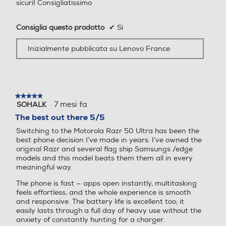
Autonomia per l'intera
sicuri! Consigliatissimo
512
256
giornata.
Consiglia questo prodotto
✔
Sì
La batteria da 4000 mAh(9) dura tutto il giorno e tutta
Capacità RAM - MB
Capacità RAM - MB
la notte e si ricarica completamente in circa 40
Inizialmente pubblicata su Lenovo France
minuti(10). Ricarica wireless a 15W(11).
12000
4000
Tipo di RAM
Tipo di RAM
Alcune funzioni, servizi e applicazioni dipendono dalla rete e
potrebbero non essere disponibili in tutte le aree; potrebbero
★★★★★
★★★★★
essere applicati termini, condizioni e/o costi aggiuntivi. Per
·
7 mesi fa
SOHALK
5
informazioni dettagliate, contattare il proprio fornitore di
su
The best out there 5/5
servizi. L'uso di questo dispositivo è soggetto alle condizioni
5
Espansione memoria-GB
Espansione memoria-GB
Switching to the Motorola Razr 50 Ultra has been the
stelle.
del piano di servizio wireless. Questo prodotto è conforme
best phone decision I’ve made in years. I’ve owned the
alle linee guida per l'esposizione alle emissioni di
original Razr and several flag ship Samsungs /edge
radiofrequenza. Accessori etichettati singolarmente.
models and this model beats them them all in every
MOTOROLA, il logo M stilizzato, MOTO e la famiglia di marchi
meaningful way.
Tipo di memoria
Tipo di memoria
MOTO sono marchi di Motorola Trademark Holdings, LLC.
Tutti gli altri marchi appartengono ai rispettivi proprietari. ©
The phone is fast — apps open instantly, multitasking
feels effortless, and the whole experience is smooth
2024 Motorola Mobility LLC. motorola razr+ è progettato e
and responsive. The battery life is excellent too; it
prodotto da/per Motorola Mobility LLC, una società
easily lasts through a full day of heavy use without the
interamente controllata da Lenovo. Qualcomm Snapdragon è
Bluetooth
Bluetooth
anxiety of constantly hunting for a charger.
un prodotto di Qualcomm Technologies, Inc. e/o delle sue