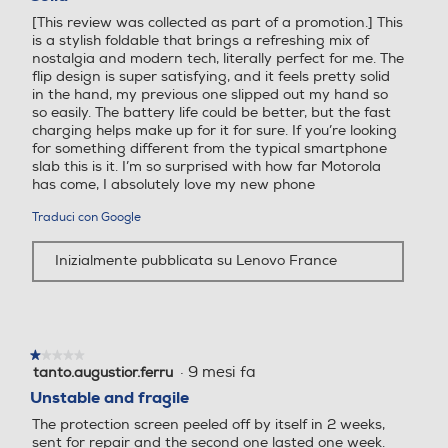
Dual SIM (1 4FF + 1 eSIM)
5
[This review was collected as part of a promotion.] This
stelle.
Chiamate
is a stylish foldable that brings a refreshing mix of
Gioca con l'immaginazione
nostalgia and modern tech, literally perfect for me. The
Videochiamata
flip design is super satisfying, and it feels pretty solid
Sistema operativo
Sistema operativo
Libera la tua creatività con Flex View che ti permette di
in the hand, my previous one slipped out my hand so
usare lo smartphone come una videocamera e di
so easily. The battery life could be better, but the fast
migliorare i tuoi selfie con nuove angolazioni e a mani
charging helps make up for it for sure. If you’re looking
Android
Android
libere(7)
for something different from the typical smartphone
slab this is it. I’m so surprised with how far Motorola
Navigazione
Versione sistema operativ
Versione sistema operativ
has come, I absolutely love my new phone
o
o
GPS
Traduci con Google
14 stock
14 stock
Inizialmente pubblicata su Lenovo France
Core processore
Core processore
Alimentazione
Octa Core
Octa Core
Tipo di batteria
★★★★★
★★★★★
·
9 mesi fa
tanto.augustior.ferru
1
Velocità del processore in
Velocità del processore in
4000 mAh
su
Unstable and fragile
GHz
GHz
5
The protection screen peeled off by itself in 2 weeks,
stelle.
sent for repair and the second one lasted one week.
Tastiera