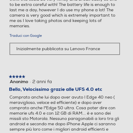
74
to be extra careful with! The battery life is enough to
PROCESSOR
last me a day, however I do use my phone a lot! The
Presenza autofocus
Presenza autofocus
Profondità-mm
Velocità estreme, prestazioni
camera is very good which is extremely important to
me as I love taking photos and keeping lots of
all'avanguardia
memories.
7,1
Il potentissimo motore di AI Snapdragon 8s Gen 3 è più
Traduci con Google
Peso-gr
Flash incorporato
Flash incorporato
veloce e più efficiente che mai, con velocità strabilianti
fino a 3GHz(8)
Inizialmente pubblicata su Lenovo France
184
Fotocamera frontale
Fotocamera frontale
Informazioni sulla sicurezza del prodotto
★★★★★
★★★★★
Clicca qui
·
2 anni fa
Anonimo
5
su
Bello, Velocissimo grazie alle UFS 4.0 etc
Megapixel fotocamera fron
Megapixel fotocamera fron
5
Comprato anche lui dopo aver avuto l Edge 40 neo (
stelle.
tale
tale
meraviglioso, veloce ed efficiente) e dopo aver
comprato anche l"Edge 50 ultra. Cosa poter dire con
32
16
memorie ufs 4.0 e con 12 GB di RAM.... è e sono dei
missili sto Motorola. Nessuno paragonabili a loro tra gli
BATTERY
android e secondo me dopo iPhone Apple ci saranno
Capacità di memoria-GB
Capacità di memoria-GB
sempre più loro come i migliori android efficienti e