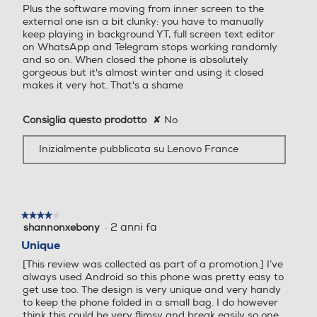
3,63
2,2
Plus the software moving from inner screen to the
external one isn a bit clunky: you have to manually
Tastiera touchscreen
Descrizione processore
Descrizione processore
keep playing in background YT, full screen text editor
Scatti di livello professionale a
on WhatsApp and Telegram stops working randomly
and so on. When closed the phone is absolutely
portata di tutti.
Snapdragon 8s Gen 3
Unisoc T760
gorgeous but it's almost winter and using it closed
makes it very hot. That's a shame
Inquadra storie fantastiche e cattura foto e video
Dotazioni - Personalizzazioni
Fotocamera digitale
Fotocamera digitale
cristallini grazie a moto ai. Inoltre, il Photo Enhancement
Engine aumenta la gamma dinamica, migliora i dettagli e
Consiglia questo prodotto
✘
No
Tipologia secondo display
riduce il rumore.
Inizialmente pubblicata su Lenovo France
Display esterno pOLED da 4.0'', 165Hz, SGS Low Blue
MegaPixel totali
MegaPixel totali
Light Certified, SGS Log Motion Blur Certified
50
50
Dimensioni - Peso
★★★★★
★★★★★
Altre specifiche fotocamer
Altre specifiche fotocamer
·
2 anni fa
shannonxebony
4
Altezza-mm
a/e
a/e
su
Unique
5
171
[This review was collected as part of a promotion.] I’ve
stelle.
Fotocamera principale da
Fotocamera da 50MP + 8M
always used Android so this phone was pretty easy to
50MP + 50MP
P ultragrandangolare
get use too. The design is very unique and very handy
Larghezza-mm
to keep the phone folded in a small bag. I do however
think this could be very flimsy and break easily so one