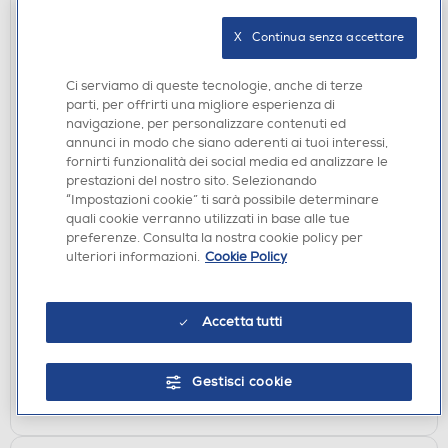
X   Continua senza accettare
Ci serviamo di queste tecnologie, anche di terze
parti, per offrirti una migliore esperienza di
navigazione, per personalizzare contenuti ed
annunci in modo che siano aderenti ai tuoi interessi,
fornirti funzionalità dei social media ed analizzare le
prestazioni del nostro sito. Selezionando
SMARTPHONE DUAL SIM
“Impostazioni cookie” ti sarà possibile determinare
MOTOROLA - Smartphone MOTO G57-PANTONE
quali cookie verranno utilizzati in base alle tue
Corsair
preferenze. Consulta la nostra cookie policy per
ulteriori informazioni.
Cookie Policy
€ 246,00
€ 299,00
consigliato
Accetta tutti
disponibile
Acquisto online:
verifica
Ritiro in negozio in 30' gratuito:
Gestisci cookie
AGGIUNGI