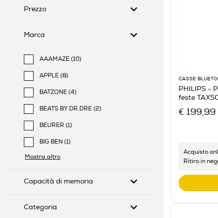
Prezzo
Marca
AAAMAZE (10)
Filtra per Marca: AAAMAZE
APPLE (8)
CASSE BLUET
Filtra per Marca: APPLE
PHILIPS - P
BATZONE (4)
feste TAX5
Filtra per Marca: BATZONE
BEATS BY DR.DRE (2)
€ 199,99
Filtra per Marca: BEATS BY DR.DRE
BEURER (1)
Filtra per Marca: BEURER
BIG BEN (1)
Filtra per Marca: BIG BEN
Acquisto onl
Mostra altro
Ritiro in neg
Capacità di memoria
Categoria