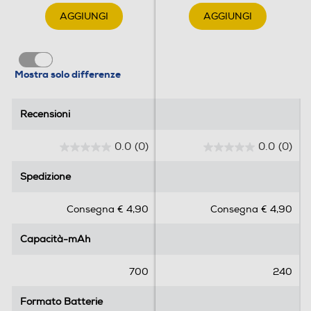
AGGIUNGI
AGGIUNGI
Mostra solo differenze
Recensioni
Recensioni
0.0
(0)
0.0
(0)
0
0
.
.
Spedizione
Spedizione
0
0
s
s
Consegna € 4,90
Consegna € 4,90
u
u
5
5
Capacità-mAh
Capacità-mAh
s
s
t
t
e
e
700
240
l
l
l
l
Formato Batterie
Formato Batterie