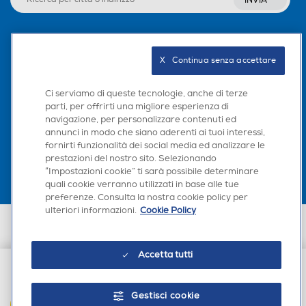
INVIA
Seguici sui social
X   Continua senza accettare
Ci serviamo di queste tecnologie, anche di terze
parti, per offrirti una migliore esperienza di
navigazione, per personalizzare contenuti ed
Scarica la nostra app
annunci in modo che siano aderenti ai tuoi interessi,
fornirti funzionalità dei social media ed analizzare le
prestazioni del nostro sito. Selezionando
“Impostazioni cookie” ti sarà possibile determinare
quali cookie verranno utilizzati in base alle tue
preferenze. Consulta la nostra cookie policy per
ulteriori informazioni.
Cookie Policy
Euronics Italia SpA. Sede legale Via Montefeltro, 6/a 20156 Milano
Partita Iva, Codice Fiscale e iscrizione CCIAA Milano Monza Brianza Lodi
n. 13337170156. Codice intermediario SDI: HHBD9AK. Vendite soggette
Accetta tutti
agli Artt. 45 e ss del Codice del Consumo in tema di Diritti dei
Consumatori.
€ 6,90
Gestisci cookie
AGGIUNGI AL CARRELLO