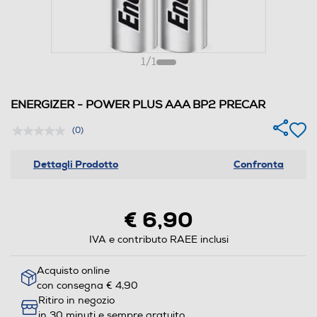
1
/
1
ENERGIZER - POWER PLUS AAA BP2 PRECAR
(0)
Dettagli Prodotto
Confronta
€ 6,90
IVA e contributo RAEE inclusi
Acquisto online
con consegna € 4,90
Ritiro in negozio
in 30 minuti e sempre gratuito