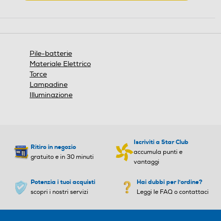
.
Questa
azione
aprirà
una
finestra
Pile-batterie
modale.
Materiale Elettrico
Torce
Lampadine
Illuminazione
Iscriviti a Star Club
Ritiro in negozio
accumula punti e
gratuito e in 30 minuti
vantaggi
Potenzia i tuoi acquisti
Hai dubbi per l'ordine?
scopri i nostri servizi
Leggi le FAQ o contattaci