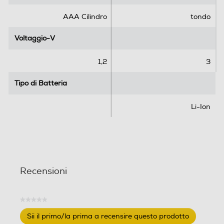
e
e
.
.
AAA Cilindro
tondo
Voltaggio-V
Voltaggio-V
1,2
3
Tipo di Batteria
Tipo di Batteria
Li-Ion
Recensioni
★★★★★
Nessuna
Sii il primo/la prima a recensire questo prodotto
valutazione