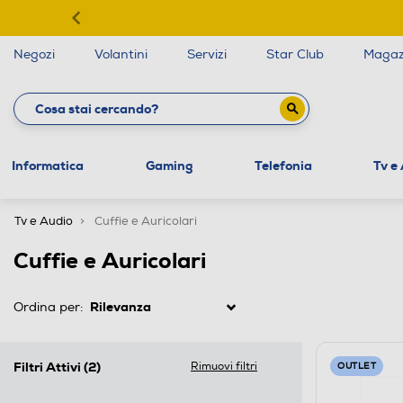
Negozi
Volantini
Servizi
Star Club
Magaz
Informatica
Gaming
Telefonia
Tv e
Tv e Audio
Cuffie e Auricolari
Cuffie e Auricolari
Ordina per:
Filtri Attivi
(2)
Rimuovi filtri
OUTLET