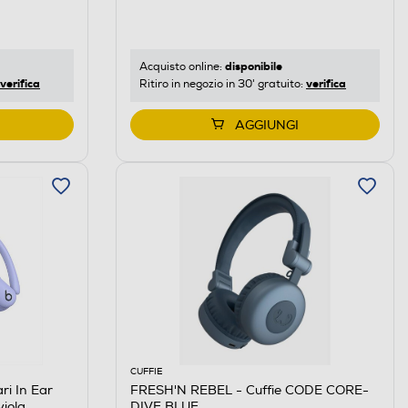
disponibile
Acquisto online:
verifica
verifica
Ritiro in negozio in 30' gratuito:
AGGIUNGI
CUFFIE
ri In Ear
FRESH'N REBEL - Cuffie CODE CORE-
iola
DIVE BLUE