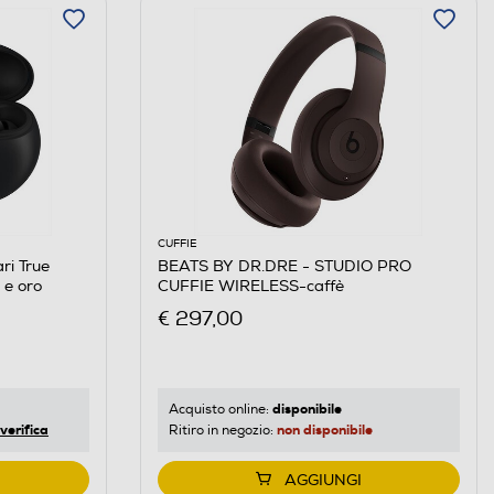
CUFFIE
ri True
BEATS BY DR.DRE - STUDIO PRO
 e oro
CUFFIE WIRELESS-caffè
€ 297,00
disponibile
Acquisto online:
verifica
non disponibile
Ritiro in negozio:
AGGIUNGI