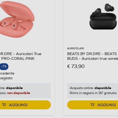
AURICOLARI
.DRE - Auricolari True
BEATS BY DR.DRE - BEATS
IT PRO-CORAL PINK
BUDS - Auricolari true wire
Opaco
€ 73,90
-7%
E
ecedente
sigliato
disponibile
disponibile
ine:
Acquisto online:
non disponibile
ozio:
Ritiro in negozio in 30' gratuito:
AGGIUNGI
AGGIUNGI