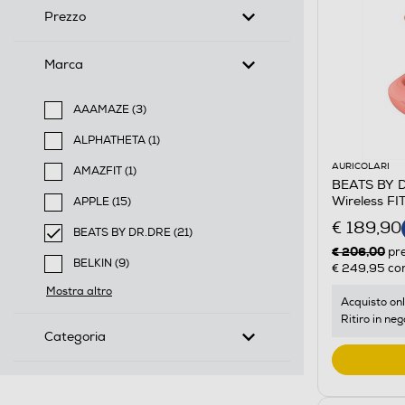
Prezzo
Marca
AAAMAZE (3)
Filtra per Marca: AAAMAZE
ALPHATHETA (1)
Filtra per Marca: ALPHATHETA
AURICOLARI
AMAZFIT (1)
BEATS BY DR
Filtra per Marca: AMAZFIT
Wireless F
APPLE (15)
Filtra per Marca: APPLE
€ 189,90
BEATS BY DR.DRE (21)
€ 206,00
selected Filtro applicato per Marca: BEATS BY DR.DR
pr
BELKIN (9)
€ 249,95
con
Filtra per Marca: BELKIN
Mostra altro
Acquisto onl
Ritiro in neg
Categoria