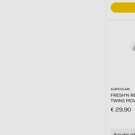
AURICOLARI
FRESH'N REB
TWINS MOV
€ 29,90
Acquisto onl