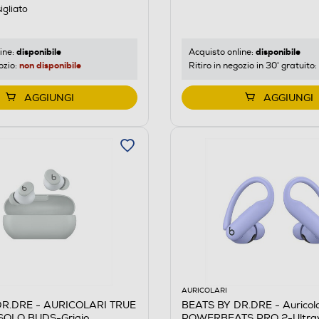
igliato
disponibile
disponibile
ine:
Acquisto online:
non disponibile
ozio:
Ritiro in negozio in 30' gratuito:
AGGIUNGI
AGGIUNGI
AURICOLARI
DR.DRE - AURICOLARI TRUE
BEATS BY DR.DRE - Auricola
SOLO BUDS-Grigio
POWERBEATS PRO 2-Ultrav