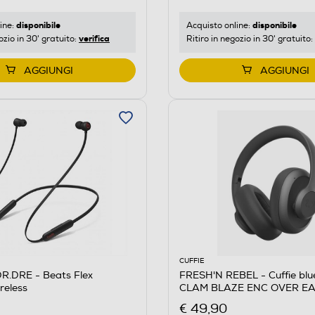
disponibile
disponibile
ine:
Acquisto online:
verifica
ozio in 30' gratuito:
Ritiro in negozio in 30' gratuito:
AGGIUNGI
AGGIUNGI
CUFFIE
R.DRE - Beats Flex
FRESH'N REBEL - Cuffie blu
ireless
CLAM BLAZE ENC OVER EA
SCURO
€ 49,90