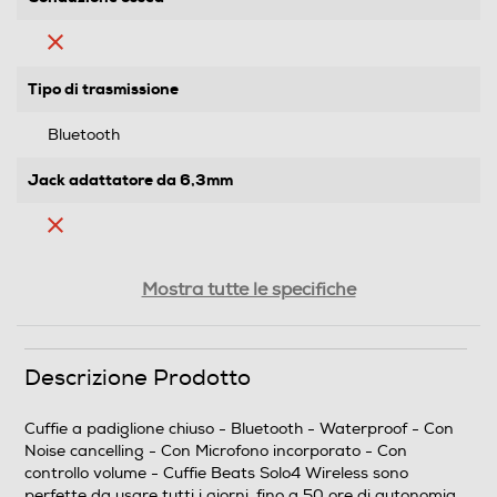
Tipo di trasmissione
Bluetooth
Jack adattatore da 6,3mm
Controllo volume
Mostra tutte le specifiche
Cuffia per tv
Descrizione Prodotto
Cuffie a padiglione chiuso - Bluetooth - Waterproof - Con
Noise cancelling - Con Microfono incorporato - Con
Cuffie sportive
controllo volume - Cuffie Beats Solo4 Wireless sono
perfette da usare tutti i giorni, fino a 50 ore di autonomia.