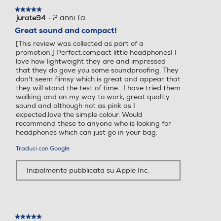
★★★★★
★★★★★
·
2 anni fa
jurate94
5
su
Great sound and compact!
5
[This review was collected as part of a
stelle.
promotion.] Perfect,compact little headphones! I
love how lightweight they are and impressed
that they do gove you some soundproofing. They
don't seem flimsy which is great and appear that
they will stand the test of time . I have tried them
walking and on my way to work, great quality
sound and although not as pink as I
expected,love the simple colour. Would
recommend these to anyone who is looking for
headphones which can just go in your bag.
Traduci con Google
Inizialmente pubblicata su Apple Inc.
★★★★★
★★★★★