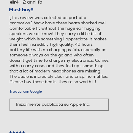
·
2 anni fa
ellr4
5
su
Must buy!!
5
[This review was collected as part of a
stelle.
promotion.] Wow have these beats shocked me!
Comfortable fit without the huge ear hugging
speakers we all know! They carry a little bit of
weight which is something I appreciate, it makes
them feel incredibly high quality. 40 hours
battery life with no charging is fab, especially as
someone always on the go and who often
doesn’t get time to charge my electronics. Comes
with a carry case, and they fold up- something
that a lot of modern headphones are missing.
The audio is incredibly clear and crisp, no muffles.
Please buy these beats, they’re so worth it!
Traduci con Google
Inizialmente pubblicata su Apple Inc.
★★★★★
★★★★★