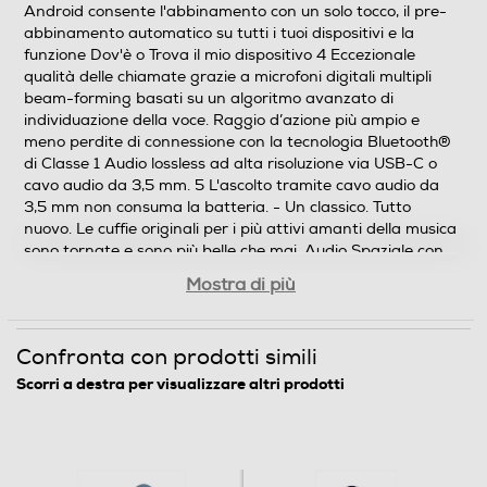
Altre caratteristiche
Android consente l'abbinamento con un solo tocco, il pre-
abbinamento automatico su tutti i tuoi dispositivi e la
funzione Dov'è o Trova il mio dispositivo 4 Eccezionale
Cuffie Beats Solo4 Wireless sono perfette da usare tutti
qualità delle chiamate grazie a microfoni digitali multipli
i giorni, fino a 50 ore di autonomia. Audio Spaziale con
beam-forming basati su un algoritmo avanzato di
Rilevamento dinamico della posizione della testa. Audio
individuazione della voce. Raggio d’azione più ampio e
lossless ad alta risoluzione via USB-C o cavo audio da
meno perdite di connessione con la tecnologia Bluetooth®
3,5 mm. Compatibili con dispositivi iOS e
di Classe 1 Audio lossless ad alta risoluzione via USB-C o
Android.Architettura acustica personalizzata con driver
cavo audio da 3,5 mm. 5 L'ascolto tramite cavo audio da
potenziati per offrire un suono Beats potente e
3,5 mm non consuma la batteria. - Un classico. Tutto
bilanciato L’audio spaziale personalizzato con
nuovo. Le cuffie originali per i più attivi amanti della musica
rilevamento dinamico della posizione della testa ti
sono tornate e sono più belle che mai. Audio Spaziale con
immerge nella musica, nei film e nei giochi, seguendo il
Rilevamento dinamico della posizione della testa Audio
Mostra di più
movimento della testa per un'esperienza d’ascolto
lossless ad alta risoluzione via USB-C o cavo audio da 3,5
interattiva e tridimensionale 1 I morbidissimi cuscinetti
mm Fino a 50 ore di autonomia Compatibili con dispositivi
auricolari garantiscono comfort per tutto il giorno e
iOS e Android Riprogettate per un suono incredibile. Driver
Confronta con prodotti simili
durabilità eccezionale, inoltre consentono un
potenziati. Acustica ribilanciata. Risposta in frequenza
eccezionale isolamento acustico passivo per bloccare i
migliorata. I trasduttori da 40 mm costruiti su misura
Scorri a destra per visualizzare altri prodotti
suoni esterni L'archetto flex-grip e i padiglioni auricolari
riducono al minimo gli artefatti elettronici, la latenza e la
angolati in modo ergonomico offrono una vestibilità
distorsione per una chiarezza e una portata straordinarie.
confortevole con la massima stabilità, per garantire che
È come essere circondati da 64 altoparlanti
il suono ad alta fedeltà venga trasmesso
contemporaneamente. L’Audio spaziale personalizzato con