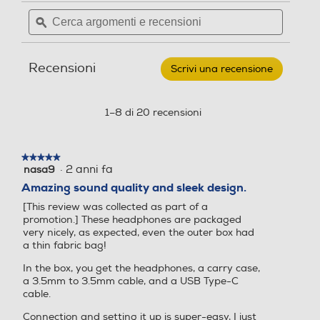
delle
e
c
Leggi
Cerca
Cerca
recensioni.
recensioni
n
e
argomenti
ϙ
argoment
per
s
n
e
e
BEATS
i
s
recensioni
recensio
BY
DR.DRE
o
i
Recensioni
Scrivi una recensione
.
-
n
o
BEATS
Questa
SOLO4
i
n
azione
-
i
aprirà
Cuffie
1–8 di 20 recensioni
wireless
una
ON-
finestra
EAR-
modale.
Blu
★★★★★
★★★★★
ardesia
·
2 anni fa
nasa9
5
su
Amazing sound quality and sleek design.
5
[This review was collected as part of a
stelle.
promotion.] These headphones are packaged
very nicely, as expected, even the outer box had
a thin fabric bag!
In the box, you get the headphones, a carry case,
a 3.5mm to 3.5mm cable, and a USB Type-C
cable.
Connection and setting it up is super-easy, I just