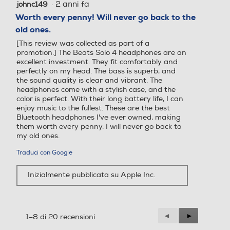
·
2 anni fa
johnc149
5
su
Worth every penny! Will never go back to the
5
old ones.
stelle.
[This review was collected as part of a
promotion.] The Beats Solo 4 headphones are an
excellent investment. They fit comfortably and
perfectly on my head. The bass is superb, and
the sound quality is clear and vibrant. The
headphones come with a stylish case, and the
color is perfect. With their long battery life, I can
enjoy music to the fullest. These are the best
Bluetooth headphones I've ever owned, making
them worth every penny. I will never go back to
my old ones.
Traduci con Google
Inizialmente pubblicata su Apple Inc.
Precedente
◄
Successiva
►
1–8 di 20 recensioni
Reviews
Reviews