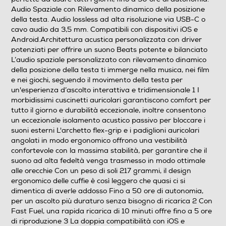
Audio Spaziale con Rilevamento dinamico della posizione
della testa. Audio lossless ad alta risoluzione via USB-C o
Waterproof
cavo audio da 3,5 mm. Compatibili con dispositivi iOS e
Android.Architettura acustica personalizzata con driver
Waterproof
potenziati per offrire un suono Beats potente e bilanciato
L’audio spaziale personalizzato con rilevamento dinamico
Noise cancelling
della posizione della testa ti immerge nella musica, nei film
e nei giochi, seguendo il movimento della testa per
un'esperienza d’ascolto interattiva e tridimensionale 1 I
morbidissimi cuscinetti auricolari garantiscono comfort per
Microfono incorporato
tutto il giorno e durabilità eccezionale, inoltre consentono
un eccezionale isolamento acustico passivo per bloccare i
suoni esterni L'archetto flex-grip e i padiglioni auricolari
angolati in modo ergonomico offrono una vestibilità
Posizione regolazione volume
confortevole con la massima stabilità, per garantire che il
suono ad alta fedeltà venga trasmesso in modo ottimale
Sugli auricolari
alle orecchie Con un peso di soli 217 grammi, il design
ergonomico delle cuffie è così leggero che quasi ci si
Pieghevole
dimentica di averle addosso Fino a 50 ore di autonomia,
per un ascolto più duraturo senza bisogno di ricarica 2 Con
No
Fast Fuel, una rapida ricarica di 10 minuti offre fino a 5 ore
di riproduzione 3 La doppia compatibilità con iOS e