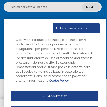
INVIA
Seguici sui social
X   Continua senza accettare
Ci serviamo di queste tecnologie, anche di terze
parti, per offrirti una migliore esperienza di
navigazione, per personalizzare contenuti ed
Scarica la nostra app
annunci in modo che siano aderenti ai tuoi interessi,
fornirti funzionalità dei social media ed analizzare le
prestazioni del nostro sito. Selezionando
“Impostazioni cookie” ti sarà possibile determinare
quali cookie verranno utilizzati in base alle tue
preferenze. Consulta la nostra cookie policy per
ulteriori informazioni.
Cookie Policy
Euronics Italia SpA. Sede legale Via Montefeltro, 6/a 20156 Milano
Partita Iva, Codice Fiscale e iscrizione CCIAA Milano Monza Brianza Lodi
n. 13337170156. Codice intermediario SDI: HHBD9AK. Vendite soggette
Accetta tutti
agli Artt. 45 e ss del Codice del Consumo in tema di Diritti dei
Consumatori.