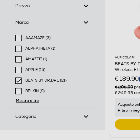
Prezzo
Marca
AAAMAZE (3)
Filtra per Marca: AAAMAZE
ALPHATHETA (1)
Filtra per Marca: ALPHATHETA
AURICOLARI
AMAZFIT (1)
BEATS BY DR
Filtra per Marca: AMAZFIT
Wireless F
APPLE (15)
Filtra per Marca: APPLE
€ 189,90
BEATS BY DR.DRE (21)
€ 206,00
selected Filtro applicato per Marca: BEATS BY DR.DR
pr
BELKIN (9)
€ 249,95
con
Filtra per Marca: BELKIN
Mostra altro
Acquisto onl
Ritiro in neg
Categoria