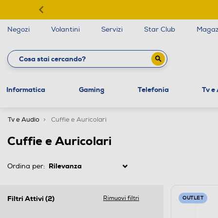
Negozi
Volantini
Servizi
Star Club
Magaz
Informatica
Gaming
Telefonia
Tv e
Tv e Audio
Cuffie e Auricolari
Cuffie e Auricolari
Ordina per:
Filtri Attivi
(2)
Rimuovi filtri
OUTLET