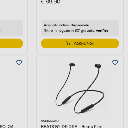
€ 69,90
disponibile
Acquisto online:
e
verifica
Ritiro in negozio in 30' gratuito:
AGGIUNGI
AURICOLARI
 SOLO4 -
BEATS BY DR.DRE - Beats Flex