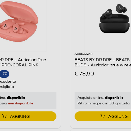
AURICOLARI
.DRE - Auricolari True
BEATS BY DR.DRE - BEATS
IT PRO-CORAL PINK
BUDS - Auricolari true wire
Opaco
€ 73,90
-7%
E
ecedente
sigliato
disponibile
disponibile
ine:
Acquisto online:
non disponibile
ozio:
Ritiro in negozio in 30' gratuito:
AGGIUNGI
AGGIUNGI