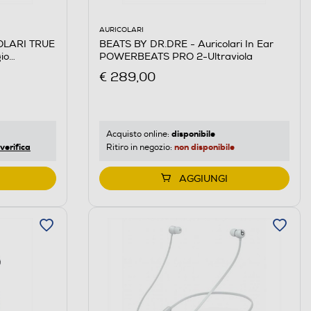
AURICOLARI
OLARI TRUE
BEATS BY DR.DRE - Auricolari In Ear
io
POWERBEATS PRO 2-Ultraviola
€ 289,00
disponibile
Acquisto online:
verifica
non disponibile
Ritiro in negozio:
AGGIUNGI