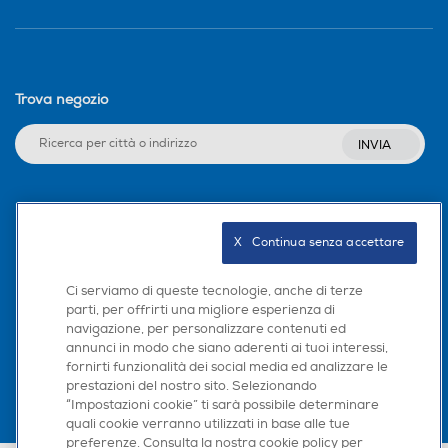
Trova negozio
INVIA
Seguici sui social
X   Continua senza accettare
Ci serviamo di queste tecnologie, anche di terze
parti, per offrirti una migliore esperienza di
Scarica la nostra app
navigazione, per personalizzare contenuti ed
annunci in modo che siano aderenti ai tuoi interessi,
fornirti funzionalità dei social media ed analizzare le
prestazioni del nostro sito. Selezionando
“Impostazioni cookie” ti sarà possibile determinare
quali cookie verranno utilizzati in base alle tue
preferenze. Consulta la nostra cookie policy per