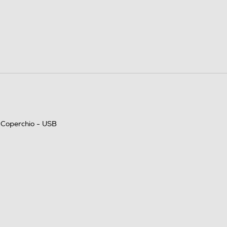
Ellitica - AT-VM95E
 - Coperchio - USB
Anti Skating