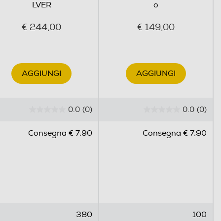
LVER
o
€ 244,00
€ 149,00
AGGIUNGI
AGGIUNGI
0.0
(0)
0.0
(0)
0
0
.
.
Consegna € 7,90
Consegna € 7,90
0
0
s
s
u
u
5
5
s
s
t
t
e
e
380
100