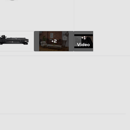
+1
+2
Video