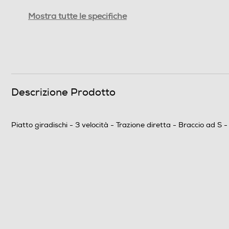
Coperchio
Mostra tutte le specifiche
Lettore CD
Memory card reader
USB
Descrizione Prodotto
Radio
Tipo di testina
Piatto giradischi - 3 velocità - Trazione diretta - Braccio ad S
Anti Skating
Controllo al quarzo
Aux
Funzionme ripping