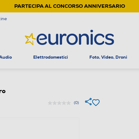
PARTECIPA AL CONCORSO ANNIVERSARIO
ine
 Audio
Elettrodomestici
Foto, Video, Droni
ro
(0)