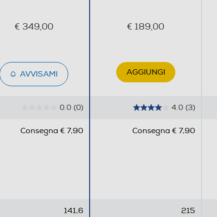
del DJ professionista.
€ 349,00
€ 189,00
141,6
AGGIUNGI
AVVISAMI
452
352
0.0
(0)
4.0
(3)
0
4
8
.
.
Consegna € 7,90
Consegna € 7,90
0
0
s
s
u
u
5
5
s
s
t
t
e
e
141,6
215