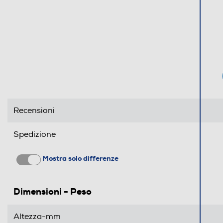
Dimensioni - Peso
Altezza-mm
Larghezza-mm
Profondità-mm
Recensioni
Peso-Kg
Spedizione
Informazioni sulla sicurezza del prodotto
Mostra solo differenze
Clicca qui
Dimensioni - Peso
Altezza-mm