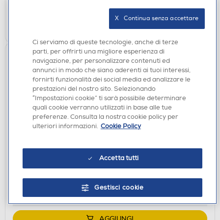
Ritiro in negozio in 30' gratuito:
X   Continua senza accettare
AGGIUNGI
Ci serviamo di queste tecnologie, anche di terze
parti, per offrirti una migliore esperienza di
navigazione, per personalizzare contenuti ed
annunci in modo che siano aderenti ai tuoi interessi,
fornirti funzionalità dei social media ed analizzare le
prestazioni del nostro sito. Selezionando
“Impostazioni cookie” ti sarà possibile determinare
quali cookie verranno utilizzati in base alle tue
preferenze. Consulta la nostra cookie policy per
ulteriori informazioni.
Cookie Policy
ACCESSORI AUDIO
HAMA - CAVETTO ADATTATORE
Accetta tutti
€ 6,90
disponibile
Acquisto online:
Gestisci cookie
verifica
Ritiro in negozio in 30' gratuito:
AGGIUNGI