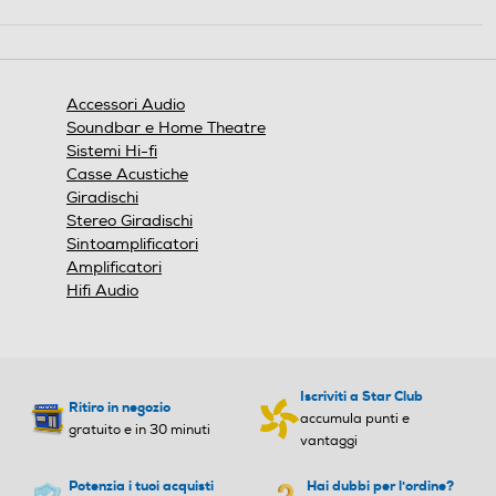
Questa
azione
aprirà
una
finestra
Accessori Audio
modale.
Soundbar e Home Theatre
Sistemi Hi-fi
Casse Acustiche
Giradischi
Stereo Giradischi
Sintoamplificatori
Amplificatori
Hifi Audio
Iscriviti a Star Club
Ritiro in negozio
accumula punti e
gratuito e in 30 minuti
vantaggi
Potenzia i tuoi acquisti
Hai dubbi per l'ordine?