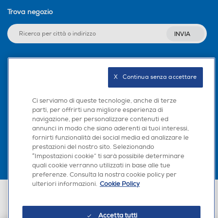
Trova negozio
INVIA
Seguici sui social
X   Continua senza accettare
Ci serviamo di queste tecnologie, anche di terze
parti, per offrirti una migliore esperienza di
navigazione, per personalizzare contenuti ed
Scarica la nostra app
annunci in modo che siano aderenti ai tuoi interessi,
fornirti funzionalità dei social media ed analizzare le
prestazioni del nostro sito. Selezionando
“Impostazioni cookie” ti sarà possibile determinare
quali cookie verranno utilizzati in base alle tue
preferenze. Consulta la nostra cookie policy per
ulteriori informazioni.
Cookie Policy
Euronics Italia SpA. Sede legale Via Montefeltro, 6/a 20156 Milano
Partita Iva, Codice Fiscale e iscrizione CCIAA Milano Monza Brianza Lodi
n. 13337170156. Codice intermediario SDI: HHBD9AK. Vendite soggette
Accetta tutti
agli Artt. 45 e ss del Codice del Consumo in tema di Diritti dei