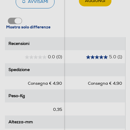
AGGIUNGI
AVVISAMI
Mostra solo differenze
Recensioni
Recensioni
0.0
(0)
5.0
(1)
0
5
.
.
Spedizione
Spedizione
0
0
s
s
Consegna € 4,90
Consegna € 4,90
u
u
5
5
Peso-Kg
Peso-Kg
s
s
t
t
e
e
0,35
l
l
l
l
Altezza-mm
Altezza-mm
e
e