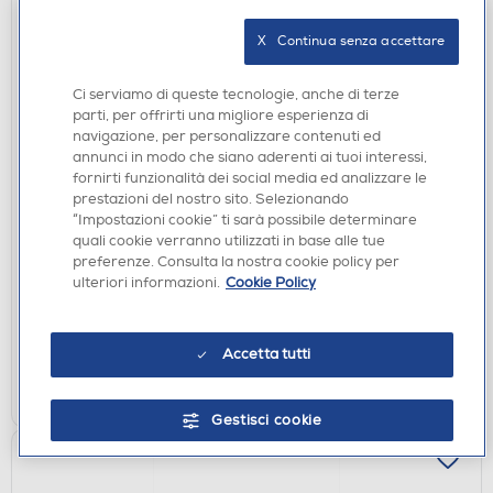
X   Continua senza accettare
Ci serviamo di queste tecnologie, anche di terze
parti, per offrirti una migliore esperienza di
navigazione, per personalizzare contenuti ed
annunci in modo che siano aderenti ai tuoi interessi,
fornirti funzionalità dei social media ed analizzare le
SOUNDBAR E HOME THEATRE
prestazioni del nostro sito. Selezionando
JBL - Soundbar 270-nero
“Impostazioni cookie” ti sarà possibile determinare
€ 229,00
quali cookie verranno utilizzati in base alle tue
preferenze. Consulta la nostra cookie policy per
€ 229,99
consigliato
ulteriori informazioni.
Cookie Policy
disponibile
Acquisto online:
verifica
Ritiro in negozio in 30' gratuito:
Accetta tutti
AGGIUNGI
Gestisci cookie