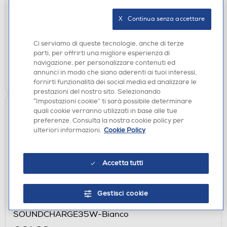
BTSPKACRYLIC4-Multicolore
€ 19,90
X   Continua senza accettare
disponibile
Acquisto online:
Ci serviamo di queste tecnologie, anche di terze
verifica
Ritiro in negozio in 30' gratuito:
parti, per offrirti una migliore esperienza di
navigazione, per personalizzare contenuti ed
annunci in modo che siano aderenti ai tuoi interessi,
AGGIUNGI
fornirti funzionalità dei social media ed analizzare le
prestazioni del nostro sito. Selezionando
“Impostazioni cookie” ti sarà possibile determinare
quali cookie verranno utilizzati in base alle tue
preferenze. Consulta la nostra cookie policy per
ulteriori informazioni.
Cookie Policy
Accetta tutti
ACCESSORI AUDIO
Gestisci cookie
CELLULARLINE - Adattatore splitter
SOUNDCHARGE35W-Bianco