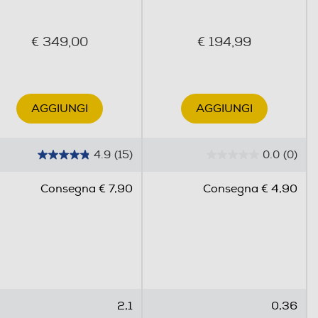
€ 349,00
€ 194,99
AGGIUNGI
AGGIUNGI
4.9
(15)
0.0
(0)
4
0
.
.
Consegna € 7,90
Consegna € 4,90
9
0
s
s
u
u
5
5
s
s
t
t
e
e
2,1
0,36
l
l