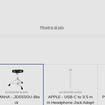
Mostra di più
ACCESSORI AUDIO
ACCESSORI AUDIO
AHA - JDS550U-Bla
APPLE - USB-C to 3.5 m
P
ck
m Headphone Jack Adapt