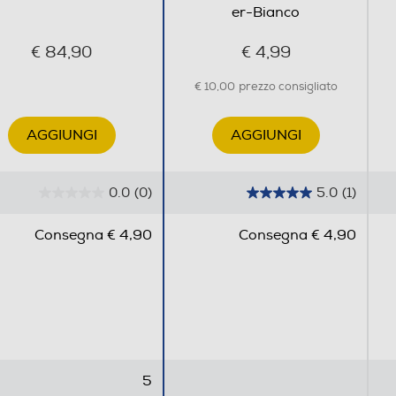
er-Bianco
€ 84,90
€ 4,99
€ 10,00
prezzo consigliato
AGGIUNGI
AGGIUNGI
0.0
(0)
5.0
(1)
0
5
.
.
Consegna € 4,90
Consegna € 4,90
0
0
s
s
u
u
5
5
s
s
t
t
e
e
5
l
l