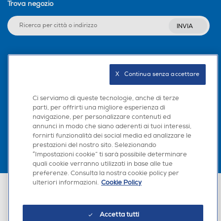
Trova negozio
INVIA
Seguici sui social
X   Continua senza accettare
Ci serviamo di queste tecnologie, anche di terze
parti, per offrirti una migliore esperienza di
Scarica la nostra app
navigazione, per personalizzare contenuti ed
annunci in modo che siano aderenti ai tuoi interessi,
fornirti funzionalità dei social media ed analizzare le
prestazioni del nostro sito. Selezionando
“Impostazioni cookie” ti sarà possibile determinare
quali cookie verranno utilizzati in base alle tue
preferenze. Consulta la nostra cookie policy per
ulteriori informazioni.
Cookie Policy
Euronics Italia SpA. Sede legale Via Montefeltro, 6/a 20156 Milano
Partita Iva, Codice Fiscale e iscrizione CCIAA Milano Monza Brianza Lodi
n. 13337170156. Codice intermediario SDI: HHBD9AK. Vendite soggette
agli Artt. 45 e ss del Codice del Consumo in tema di Diritti dei
Accetta tutti
Consumatori.