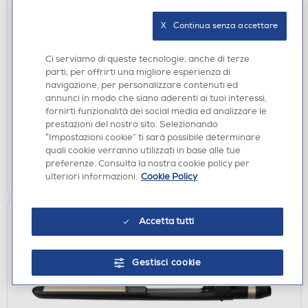
X   Continua senza accettare
ASCIUGACAPELLI
BABYLISS - Asciugacapelli D6555DE-VERDE
Ci serviamo di queste tecnologie, anche di terze
BOSCO
parti, per offrirti una migliore esperienza di
navigazione, per personalizzare contenuti ed
€ 84,90
annunci in modo che siano aderenti ai tuoi interessi,
fornirti funzionalità dei social media ed analizzare le
disponibile
Acquisto online:
prestazioni del nostro sito. Selezionando
verifica
Ritiro in negozio in 30' gratuito:
“Impostazioni cookie” ti sarà possibile determinare
quali cookie verranno utilizzati in base alle tue
preferenze. Consulta la nostra cookie policy per
AGGIUNGI
ulteriori informazioni.
Cookie Policy
Accetta tutti
Gestisci cookie